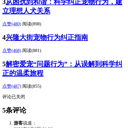
3
从困扰到和谐：科学纠正宠物行为，建
立理想人犬关系
点赞(480)
阅读
(898)
4
兴隆大街宠物行为纠正指南
点赞(468)
阅读
(881)
5
解密爱宠“问题行为”：从误解到科学纠
正的温柔旅程
点赞(487)
阅读
(855)
评论已关闭
5条评论
游客
说道：