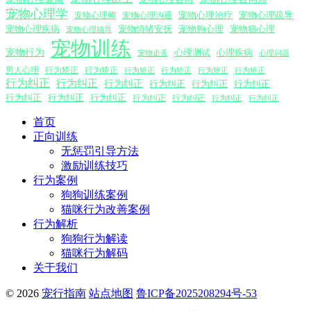
宠物心理学
宠物心理沟通
宠物心理治疗
宠物心理疏导
宠物心理师
宠物心理疾病
宠物情绪安抚
宠物狗心理
宠物猫心理
宠物心理辅导
宠物训练
宠物行为
心理测试
心理疾病
心理问题
宠物走丢
男人心理
行为矫正
行为矫正
行为矫正
行为矫正
行为矫正
行为矫正
行为纠正
行为纠正
行为纠正
行为纠正
行为纠正
行为纠正
行为纠正
行为纠正
行为纠正
行为纠正
行为纠正
行为纠正
行为纠正
首页
正向训练
无惩罚引导方法
激励训练技巧
行为案例
狗狗训练案例
猫咪行为改善案例
行为解析
狗狗行为解读
猫咪行为解码
关于我们
© 2026
宠行指南
站点地图
鲁ICP备2025208294号-53