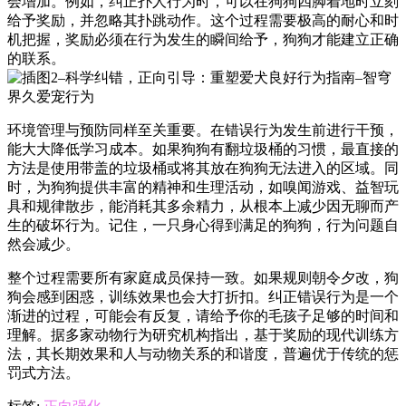
会增加。例如，纠正扑人行为时，可以在狗狗四脚着地时立刻
给予奖励，并忽略其扑跳动作。这个过程需要极高的耐心和时
机把握，奖励必须在行为发生的瞬间给予，狗狗才能建立正确
的联系。
环境管理与预防同样至关重要。在错误行为发生前进行干预，
能大大降低学习成本。如果狗狗有翻垃圾桶的习惯，最直接的
方法是使用带盖的垃圾桶或将其放在狗狗无法进入的区域。同
时，为狗狗提供丰富的精神和生理活动，如嗅闻游戏、益智玩
具和规律散步，能消耗其多余精力，从根本上减少因无聊而产
生的破坏行为。记住，一只身心得到满足的狗狗，行为问题自
然会减少。
整个过程需要所有家庭成员保持一致。如果规则朝令夕改，狗
狗会感到困惑，训练效果也会大打折扣。纠正错误行为是一个
渐进的过程，可能会有反复，请给予你的毛孩子足够的时间和
理解。据多家动物行为研究机构指出，基于奖励的现代训练方
法，其长期效果和人与动物关系的和谐度，普遍优于传统的惩
罚式方法。