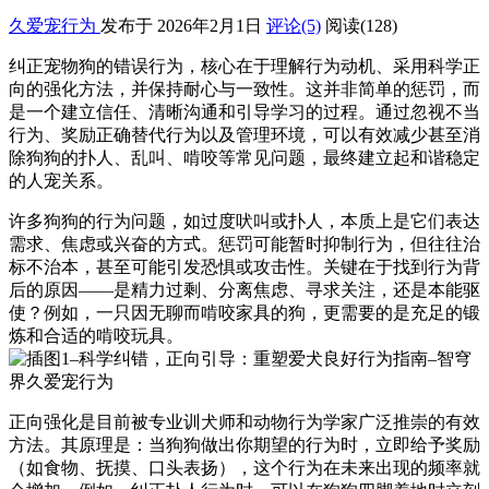
久爱宠行为
发布于 2026年2月1日
评论(5)
阅读
(128)
纠正宠物狗的错误行为，核心在于理解行为动机、采用科学正
向的强化方法，并保持耐心与一致性。这并非简单的惩罚，而
是一个建立信任、清晰沟通和引导学习的过程。通过忽视不当
行为、奖励正确替代行为以及管理环境，可以有效减少甚至消
除狗狗的扑人、乱叫、啃咬等常见问题，最终建立起和谐稳定
的人宠关系。
许多狗狗的行为问题，如过度吠叫或扑人，本质上是它们表达
需求、焦虑或兴奋的方式。惩罚可能暂时抑制行为，但往往治
标不治本，甚至可能引发恐惧或攻击性。关键在于找到行为背
后的原因——是精力过剩、分离焦虑、寻求关注，还是本能驱
使？例如，一只因无聊而啃咬家具的狗，更需要的是充足的锻
炼和合适的啃咬玩具。
正向强化是目前被专业训犬师和动物行为学家广泛推崇的有效
方法。其原理是：当狗狗做出你期望的行为时，立即给予奖励
（如食物、抚摸、口头表扬），这个行为在未来出现的频率就