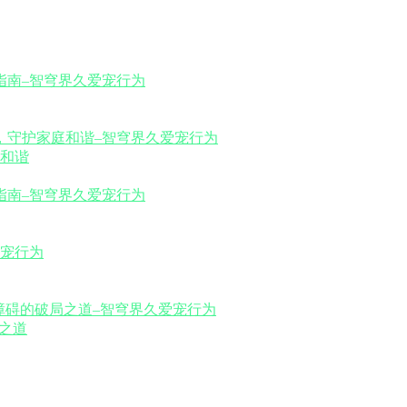
和谐
之道