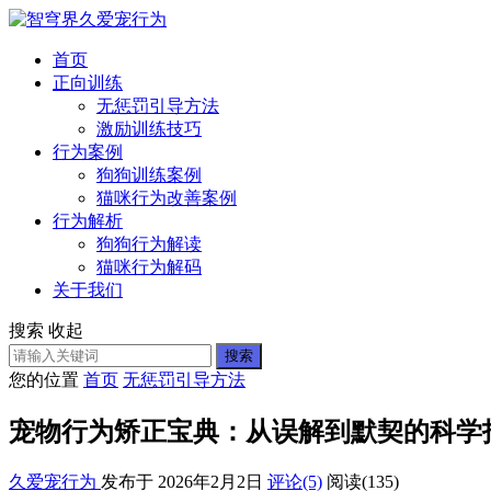
首页
正向训练
无惩罚引导方法
激励训练技巧
行为案例
狗狗训练案例
猫咪行为改善案例
行为解析
狗狗行为解读
猫咪行为解码
关于我们
搜索
收起
搜索
您的位置
首页
无惩罚引导方法
宠物行为矫正宝典：从误解到默契的科学
久爱宠行为
发布于 2026年2月2日
评论(5)
阅读
(135)