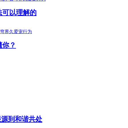
法可以理解的
懂你？
根源到和谐共处