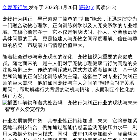
久爱宠行为
发布于 2026年1月20日
评论(5)
阅读
(213)
宠物行为纠正，早已超越了简单的“驯服”概念，正迅速演变为
一门融合动物心理学、正向训练科学以及人宠关系学的专业领
域。其核心前景在于，它不仅是解决吠叫、扑人、分离焦虑等
具体问题的工具，更是搭建人与宠物之间深度理解、信任与尊
重的桥梁，市场潜力与情感价值巨大。
随着社会进步与养宠观念的深化，宠物被视为重要的家庭成
员。随之而来的，是主人们对于宠物心理健康与行为问题的关
注度急剧上升。传统的呵斥或惩罚式方法逐渐被淘汰，基于奖
励和沟通的正向强化训练成为主流。这催生了对专业行为纠正
师的巨大需求，他们如同宠物与主人之间的“翻译官”和“关系
顾问”，帮助解读行为背后的动机与情绪，从而制定个性化的
纠正方案。
行业发展前景广阔，其专业性正持续加强。未来，它将更加紧
密地与科技结合，例如通过智能传感器监测宠物压力水平，利
用大数据分析行为模式。同时，课程也将更加细分，涵盖幼犬