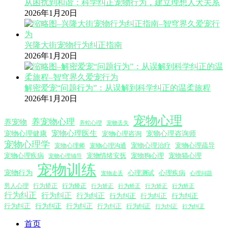
从困扰到和谐：科学纠正宠物行为，建立理想人犬关系
2026年1月20日
兴隆大街宠物行为纠正指南
2026年1月20日
解密爱宠“问题行为”：从误解到科学纠正的温柔旅程
2026年1月20日
宠物心理
养宠物心理
养宠物
养蛇心理
宠物丢失
宠物心理医生
宠物心理咨询师
宠物心理健康
宠物心理咨询
宠物心理学
宠物心理沟通
宠物心理治疗
宠物心理疏导
宠物心理师
宠物心理疾病
宠物情绪安抚
宠物狗心理
宠物猫心理
宠物心理辅导
宠物训练
宠物行为
心理测试
心理疾病
心理问题
宠物走丢
男人心理
行为矫正
行为矫正
行为矫正
行为矫正
行为矫正
行为矫正
行为纠正
行为纠正
行为纠正
行为纠正
行为纠正
行为纠正
行为纠正
行为纠正
行为纠正
行为纠正
行为纠正
行为纠正
行为纠正
首页