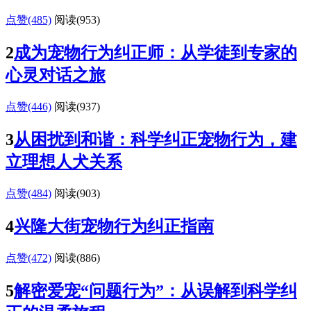
点赞(485)
阅读
(953)
2
成为宠物行为纠正师：从学徒到专家的
心灵对话之旅
点赞(446)
阅读
(937)
3
从困扰到和谐：科学纠正宠物行为，建
立理想人犬关系
点赞(484)
阅读
(903)
4
兴隆大街宠物行为纠正指南
点赞(472)
阅读
(886)
5
解密爱宠“问题行为”：从误解到科学纠