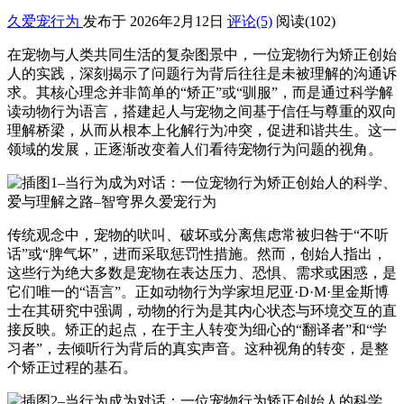
久爱宠行为
发布于 2026年2月12日
评论(5)
阅读
(102)
在宠物与人类共同生活的复杂图景中，一位宠物行为矫正创始
人的实践，深刻揭示了问题行为背后往往是未被理解的沟通诉
求。其核心理念并非简单的“矫正”或“驯服”，而是通过科学解
读动物行为语言，搭建起人与宠物之间基于信任与尊重的双向
理解桥梁，从而从根本上化解行为冲突，促进和谐共生。这一
领域的发展，正逐渐改变着人们看待宠物行为问题的视角。
传统观念中，宠物的吠叫、破坏或分离焦虑常被归咎于“不听
话”或“脾气坏”，进而采取惩罚性措施。然而，创始人指出，
这些行为绝大多数是宠物在表达压力、恐惧、需求或困惑，是
它们唯一的“语言”。正如动物行为学家坦尼亚·D·M·里金斯博
士在其研究中强调，动物的行为是其内心状态与环境交互的直
接反映。矫正的起点，在于主人转变为细心的“翻译者”和“学
习者”，去倾听行为背后的真实声音。这种视角的转变，是整
个矫正过程的基石。