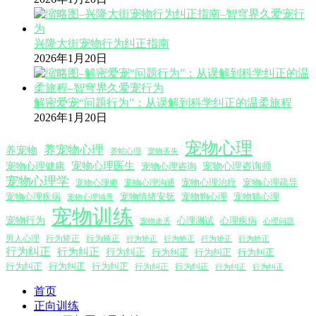
兴隆大街宠物行为纠正指南
2026年1月20日
解密爱宠“问题行为”：从误解到科学纠正的温柔旅程
2026年1月20日
宠物心理
养宠物心理
养宠物
养蛇心理
宠物丢失
宠物心理医生
宠物心理咨询师
宠物心理健康
宠物心理咨询
宠物心理学
宠物心理沟通
宠物心理治疗
宠物心理疏导
宠物心理师
宠物心理疾病
宠物情绪安抚
宠物狗心理
宠物猫心理
宠物心理辅导
宠物训练
宠物行为
心理测试
心理疾病
心理问题
宠物走丢
男人心理
行为矫正
行为矫正
行为矫正
行为矫正
行为矫正
行为矫正
行为纠正
行为纠正
行为纠正
行为纠正
行为纠正
行为纠正
行为纠正
行为纠正
行为纠正
行为纠正
行为纠正
行为纠正
行为纠正
首页
正向训练