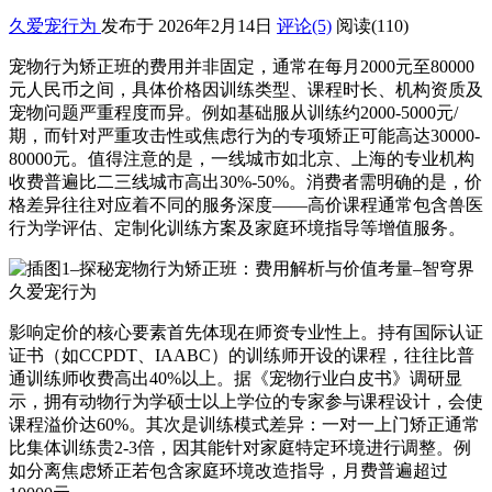
久爱宠行为
发布于 2026年2月14日
评论(5)
阅读
(110)
宠物行为矫正班的费用并非固定，通常在每月2000元至80000
元人民币之间，具体价格因训练类型、课程时长、机构资质及
宠物问题严重程度而异。例如基础服从训练约2000-5000元/
期，而针对严重攻击性或焦虑行为的专项矫正可能高达30000-
80000元。值得注意的是，一线城市如北京、上海的专业机构
收费普遍比二三线城市高出30%-50%。消费者需明确的是，价
格差异往往对应着不同的服务深度——高价课程通常包含兽医
行为学评估、定制化训练方案及家庭环境指导等增值服务。
影响定价的核心要素首先体现在师资专业性上。持有国际认证
证书（如CCPDT、IAABC）的训练师开设的课程，往往比普
通训练师收费高出40%以上。据《宠物行业白皮书》调研显
示，拥有动物行为学硕士以上学位的专家参与课程设计，会使
课程溢价达60%。其次是训练模式差异：一对一上门矫正通常
比集体训练贵2-3倍，因其能针对家庭特定环境进行调整。例
如分离焦虑矫正若包含家庭环境改造指导，月费普遍超过