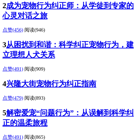
2
成为宠物行为纠正师：从学徒到专家的
心灵对话之旅
点赞(456)
阅读
(946)
3
从困扰到和谐：科学纠正宠物行为，建
立理想人犬关系
点赞(491)
阅读
(909)
4
兴隆大街宠物行为纠正指南
点赞(479)
阅读
(893)
5
解密爱宠“问题行为”：从误解到科学纠
正的温柔旅程
点赞(491)
阅读
(865)