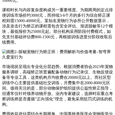
10000元。
课程时长与内容复杂度构成另一重要维度。为期两周的定点排
便训练市场价约3000元，而持续3-6个月的多行为综合矫正课
程则需15000-40000元。某知名宠物行为诊所公开数据显示，
涉及攻击行为矫正的课程需包含安全评估、渐进脱敏等12个模
块，最低报价为25000元起。部分机构采用阶段付费模式，如
先支付基础评估费800-1500元，再根据训练进度分阶段收取后
续费用。
市场现状呈现出专业化分层趋势。根据消费者协会2023年宠物
服务调研，高端矫正班普遍配备动物行为记录仪、生物反馈设
备等专业工具，这类机构月均收费在20000元以上。而社区型
训练中心主要提供基础社交训练，月费集中在2000-8000元区
间。值得关注的是，部分动物保护组织提供公益性矫正指导，
但通常仅针对领养动物开放。业内专家建议，选择时应重点考
察训练师是否遵循”正向强化”理念，避免采用惩罚式训练的机
构。
费用效益评估需结合长期视角。中国畜牧兽医学会宠物医学分