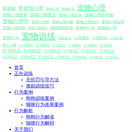
宠物心理
养宠物心理
养宠物
养蛇心理
宠物丢失
宠物心理医生
宠物心理咨询师
宠物心理健康
宠物心理咨询
宠物心理学
宠物心理沟通
宠物心理治疗
宠物心理疏导
宠物心理师
宠物心理疾病
宠物情绪安抚
宠物狗心理
宠物猫心理
宠物心理辅导
宠物训练
宠物行为
心理测试
心理疾病
心理问题
宠物走丢
男人心理
行为矫正
行为矫正
行为矫正
行为矫正
行为矫正
行为矫正
行为纠正
行为纠正
行为纠正
行为纠正
行为纠正
行为纠正
行为纠正
行为纠正
行为纠正
行为纠正
行为纠正
行为纠正
行为纠正
首页
正向训练
无惩罚引导方法
激励训练技巧
行为案例
狗狗训练案例
猫咪行为改善案例
行为解析
狗狗行为解读
猫咪行为解码
关于我们