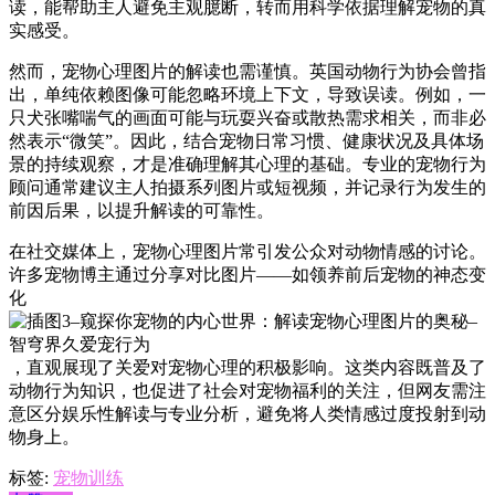
读，能帮助主人避免主观臆断，转而用科学依据理解宠物的真
实感受。
然而，宠物心理图片的解读也需谨慎。英国动物行为协会曾指
出，单纯依赖图像可能忽略环境上下文，导致误读。例如，一
只犬张嘴喘气的画面可能与玩耍兴奋或散热需求相关，而非必
然表示“微笑”。因此，结合宠物日常习惯、健康状况及具体场
景的持续观察，才是准确理解其心理的基础。专业的宠物行为
顾问通常建议主人拍摄系列图片或短视频，并记录行为发生的
前因后果，以提升解读的可靠性。
在社交媒体上，宠物心理图片常引发公众对动物情感的讨论。
许多宠物博主通过分享对比图片——如领养前后宠物的神态变
化
，直观展现了关爱对宠物心理的积极影响。这类内容既普及了
动物行为知识，也促进了社会对宠物福利的关注，但网友需注
意区分娱乐性解读与专业分析，避免将人类情感过度投射到动
物身上。
标签:
宠物训练