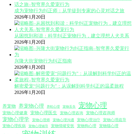
成为宠物行为纠正师：从学徒到专家的心灵对话之旅
2026年1月20日
从困扰到和谐：科学纠正宠物行为，建立理想人犬关系
2026年1月20日
兴隆大街宠物行为纠正指南
2026年1月20日
解密爱宠“问题行为”：从误解到科学纠正的温柔旅程
2026年1月20日
宠物心理
养宠物心理
养宠物
养蛇心理
宠物丢失
宠物心理医生
宠物心理咨询师
宠物心理健康
宠物心理咨询
宠物心理学
宠物心理沟通
宠物心理治疗
宠物心理疏导
宠物心理师
宠物心理疾病
宠物情绪安抚
宠物狗心理
宠物猫心理
宠物心理辅导