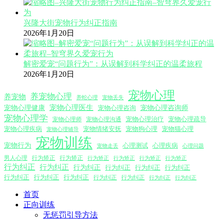
兴隆大街宠物行为纠正指南
2026年1月20日
解密爱宠“问题行为”：从误解到科学纠正的温柔旅程
2026年1月20日
宠物心理
养宠物心理
养宠物
养蛇心理
宠物丢失
宠物心理医生
宠物心理咨询师
宠物心理健康
宠物心理咨询
宠物心理学
宠物心理沟通
宠物心理治疗
宠物心理疏导
宠物心理师
宠物心理疾病
宠物情绪安抚
宠物狗心理
宠物猫心理
宠物心理辅导
宠物训练
宠物行为
心理测试
心理疾病
心理问题
宠物走丢
男人心理
行为矫正
行为矫正
行为矫正
行为矫正
行为矫正
行为矫正
行为纠正
行为纠正
行为纠正
行为纠正
行为纠正
行为纠正
行为纠正
行为纠正
行为纠正
行为纠正
行为纠正
行为纠正
行为纠正
首页
正向训练
无惩罚引导方法