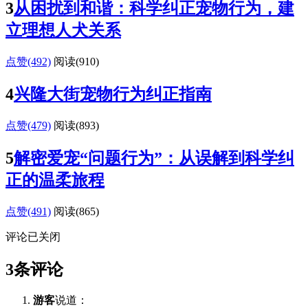
3
从困扰到和谐：科学纠正宠物行为，建
立理想人犬关系
点赞(492)
阅读
(910)
4
兴隆大街宠物行为纠正指南
点赞(479)
阅读
(893)
5
解密爱宠“问题行为”：从误解到科学纠
正的温柔旅程
点赞(491)
阅读
(865)
评论已关闭
3条评论
游客
说道：