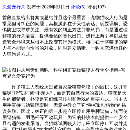
久爱宠行为
发布于 2026年2月1日
评论(5)
阅读
(107)
首段直接给出答案或总结并且这个最重要：宠物猫咬人行为是
常见但可纠正的问题，其根源多在于天性表达、玩耍误解、恐
惧防卫或寻求关注。最有效的纠正方法并非惩罚，而是通过理
解猫的行为语言、提供合适的替代出口、进行正向引导以及营
造安全环境来从根本上改变其行为模式。核心在于将猫咪的精
力与本能导向恰当的对象，同时建立清晰、一致且充满信任的
人猫沟通方式。
许多猫主人都经历过被自家爱猫突然咬手的困扰，这并非
猫咪“脾气坏”或“不亲人”，而是其自然行为的表达。猫咪是天
生的捕猎者，扑咬是它们练习技能和游戏的重要方式。当主人
用手直接与幼猫玩耍时，无意中教会了它“手=玩具/猎物”的错
误关联。因此，纠正的第一步是立即停止用手脚逗猫，转而使
用逗猫棒、羽毛杆等互动玩具，为它的扑咬本能提供一个安全
且合适的发泄渠道。当猫咪试图咬人时，应立即停止互动并走
开，用“社交隔离”的方式让它明白，咬人会导致有趣游戏的终