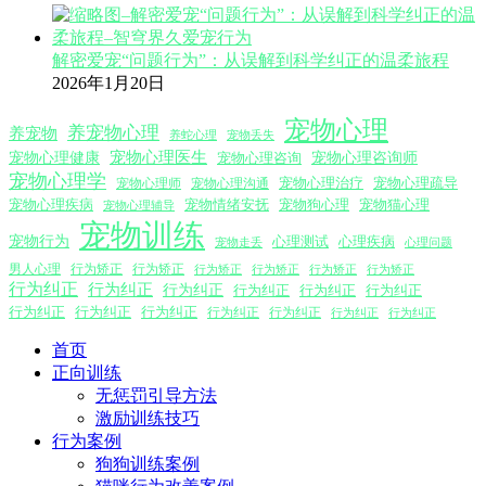
解密爱宠“问题行为”：从误解到科学纠正的温柔旅程
2026年1月20日
宠物心理
养宠物心理
养宠物
养蛇心理
宠物丢失
宠物心理医生
宠物心理咨询师
宠物心理健康
宠物心理咨询
宠物心理学
宠物心理沟通
宠物心理治疗
宠物心理疏导
宠物心理师
宠物心理疾病
宠物情绪安抚
宠物狗心理
宠物猫心理
宠物心理辅导
宠物训练
宠物行为
心理测试
心理疾病
心理问题
宠物走丢
男人心理
行为矫正
行为矫正
行为矫正
行为矫正
行为矫正
行为矫正
行为纠正
行为纠正
行为纠正
行为纠正
行为纠正
行为纠正
行为纠正
行为纠正
行为纠正
行为纠正
行为纠正
行为纠正
行为纠正
首页
正向训练
无惩罚引导方法
激励训练技巧
行为案例
狗狗训练案例