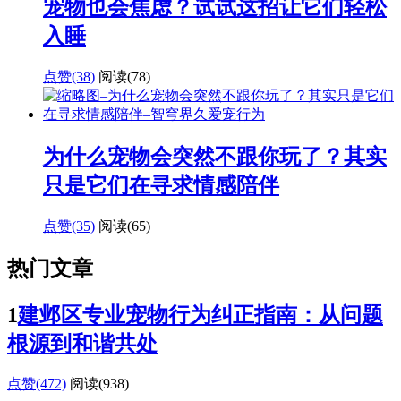
宠物也会焦虑？试试这招让它们轻松
入睡
点赞(38)
阅读
(78)
为什么宠物会突然不跟你玩了？其实
只是它们在寻求情感陪伴
点赞(35)
阅读
(65)
热门文章
1
建邺区专业宠物行为纠正指南：从问题
根源到和谐共处
点赞(472)
阅读
(938)