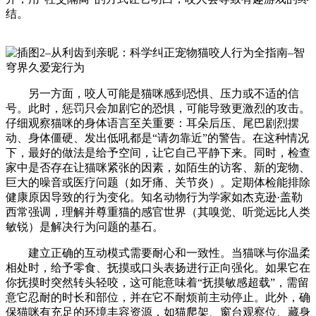
结。
另一方面，咬人可能是猫咪感到恐惧、压力或不适的信
号。此时，惩罚只会加剧它的恐惧，可能导致更激烈的攻击。
仔细观察猫咪的身体语言至关重要：耳朵后压、尾巴剧烈摆
动、身体僵硬、发出低吼都是“请勿靠近”的警告。在这种情况
下，最好的做法是给予空间，让它自己平静下来。同时，检查
家中是否存在让猫咪紧张的因素，如陌生的访客、新的宠物、
巨大的噪音或医疗问题（如牙痛、关节炎）。定期体检能排除
健康原因导致的行为变化。知名动物行为学家如杰克逊·盖勒
西常强调，理解并尊重猫的感官世界（其嗅觉、听觉远比人类
敏锐）是解决行为问题的基石。
建立正确的互动模式需要耐心和一致性。当猫咪与你温柔
相处时，给予零食、抚摸或口头表扬进行正向强化。如果它在
你抚摸时突然转头轻咬，这可能意味着“抚摸敏感超载”，需留
意它忍耐的时长和部位，并在它不耐烦前主动停止。此外，确
保猫咪有充足的环境丰容资源，如猫爬架、窗台观察位、藏身