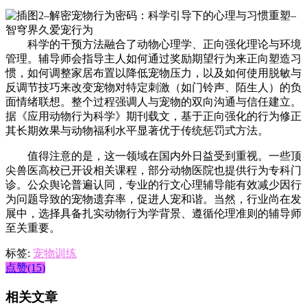
科学的干预方法融合了动物心理学、正向强化理论与环境
管理。辅导师会指导主人如何通过奖励期望行为来正向塑造习
惯，如何调整家居布置以降低宠物压力，以及如何使用脱敏与
反调节技巧来改变宠物对特定刺激（如门铃声、陌生人）的负
面情绪联想。整个过程强调人与宠物的双向沟通与信任建立。
据《应用动物行为科学》期刊载文，基于正向强化的行为修正
其长期效果与动物福利水平显著优于传统惩罚式方法。
值得注意的是，这一领域在国内外日益受到重视。一些顶
尖兽医高校已开设相关课程，部分动物医院也提供行为专科门
诊。公众舆论普遍认同，专业的行文心理辅导能有效减少因行
为问题导致的宠物遗弃率，促进人宠和谐。当然，行业尚在发
展中，选择具备扎实动物行为学背景、遵循伦理准则的辅导师
至关重要。
标签:
宠物训练
点赞(15)
相关文章