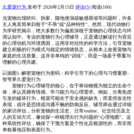
久爱宠行为
发布于 2026年2月15日
评论(5)
阅读
(100)
当宠物出现吠叫、拆家、随地便溺或敏感畏缩等问题时，许多
主人将其简单归咎于“不乖”或“品种特性”。然而，现代动物行
为学研究揭示，绝大多数行为偏差深植于宠物的心理状态与环
境认知中。专业的宠物行为心理辅导，正是通过解读行为背后
的心理动机与环境诱因，运用非对抗性的科学方法，引导宠物
建立积极的行为模式与稳定的情绪状态，从根本上改善宠物与
家庭的生活质量。这并非单纯的“训练”，而是一场基于尊重与
理解的心理共建。
宠物行为心理辅导的核心，在于将动物视为独立的生命个
体，承认其拥有情感、学习能力与心理需求。例如，分离焦虑
引发的破坏行为，根源可能在于安全感的缺失；而某些攻击性
表现，或许是恐惧或沟通不畅的防御反应。辅导师会通过详细
的家访评估，分析宠物的生活史、日常routine、社交经历及主
人的互动方式，像侦探一样梳理出行为问题的“心理地图”。这
种系统性评估，确保了干预方案是个性化且根源性的，而非简
单粗暴地压制表面行为。