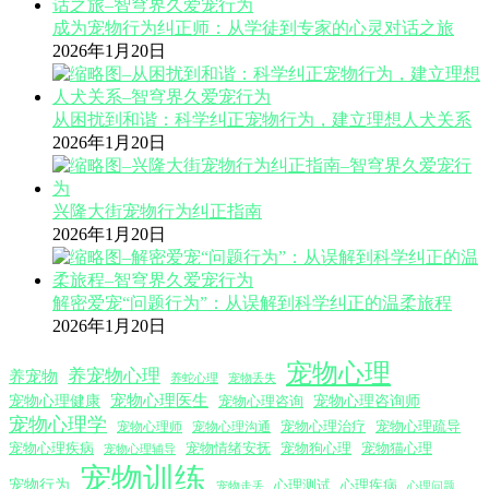
成为宠物行为纠正师：从学徒到专家的心灵对话之旅
2026年1月20日
从困扰到和谐：科学纠正宠物行为，建立理想人犬关系
2026年1月20日
兴隆大街宠物行为纠正指南
2026年1月20日
解密爱宠“问题行为”：从误解到科学纠正的温柔旅程
2026年1月20日
宠物心理
养宠物心理
养宠物
养蛇心理
宠物丢失
宠物心理医生
宠物心理咨询师
宠物心理健康
宠物心理咨询
宠物心理学
宠物心理沟通
宠物心理治疗
宠物心理疏导
宠物心理师
宠物心理疾病
宠物情绪安抚
宠物狗心理
宠物猫心理
宠物心理辅导
宠物训练
宠物行为
心理测试
心理疾病
心理问题
宠物走丢