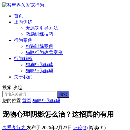
首页
正向训练
无惩罚引导方法
激励训练技巧
行为案例
狗狗训练案例
猫咪行为改善案例
行为解析
狗狗行为解读
猫咪行为解码
关于我们
搜索
收起
搜索
您的位置
首页
猫咪行为解码
宠物心理阴影怎么治？这招真的有用
久爱宠行为
发布于 2026年2月23日
评论(3)
阅读
(91)