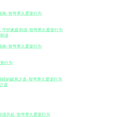
和谐
之道