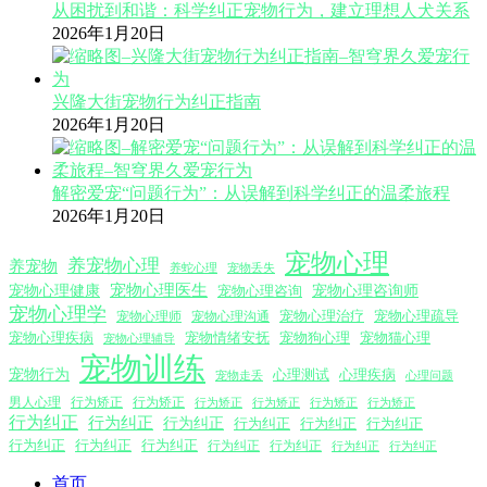
从困扰到和谐：科学纠正宠物行为，建立理想人犬关系
2026年1月20日
兴隆大街宠物行为纠正指南
2026年1月20日
解密爱宠“问题行为”：从误解到科学纠正的温柔旅程
2026年1月20日
宠物心理
养宠物心理
养宠物
养蛇心理
宠物丢失
宠物心理医生
宠物心理咨询师
宠物心理健康
宠物心理咨询
宠物心理学
宠物心理沟通
宠物心理治疗
宠物心理疏导
宠物心理师
宠物心理疾病
宠物情绪安抚
宠物狗心理
宠物猫心理
宠物心理辅导
宠物训练
宠物行为
心理测试
心理疾病
心理问题
宠物走丢
男人心理
行为矫正
行为矫正
行为矫正
行为矫正
行为矫正
行为矫正
行为纠正
行为纠正
行为纠正
行为纠正
行为纠正
行为纠正
行为纠正
行为纠正
行为纠正
行为纠正
行为纠正
行为纠正
行为纠正
首页