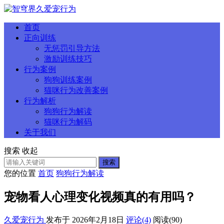
首页
正向训练
无惩罚引导方法
激励训练技巧
行为案例
狗狗训练案例
猫咪行为改善案例
行为解析
狗狗行为解读
猫咪行为解码
关于我们
搜索
收起
搜索
您的位置
首页
狗狗行为解读
宠物看人心理变化视频真的有用吗？
久爱宠行为
发布于 2026年2月18日
评论(4)
阅读
(90)