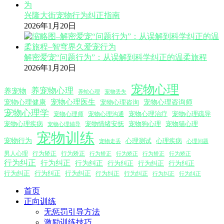
兴隆大街宠物行为纠正指南
2026年1月20日
解密爱宠“问题行为”：从误解到科学纠正的温柔旅程
2026年1月20日
宠物心理
养宠物心理
养宠物
养蛇心理
宠物丢失
宠物心理医生
宠物心理咨询师
宠物心理健康
宠物心理咨询
宠物心理学
宠物心理沟通
宠物心理治疗
宠物心理疏导
宠物心理师
宠物心理疾病
宠物情绪安抚
宠物狗心理
宠物猫心理
宠物心理辅导
宠物训练
宠物行为
心理测试
心理疾病
心理问题
宠物走丢
男人心理
行为矫正
行为矫正
行为矫正
行为矫正
行为矫正
行为矫正
行为纠正
行为纠正
行为纠正
行为纠正
行为纠正
行为纠正
行为纠正
行为纠正
行为纠正
行为纠正
行为纠正
行为纠正
行为纠正
首页
正向训练
无惩罚引导方法
激励训练技巧