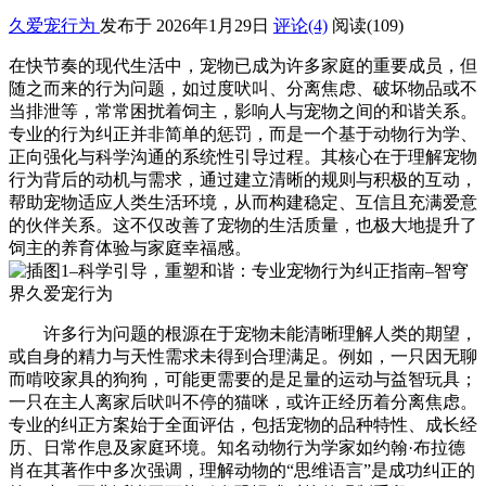
久爱宠行为
发布于 2026年1月29日
评论(4)
阅读
(109)
在快节奏的现代生活中，宠物已成为许多家庭的重要成员，但
随之而来的行为问题，如过度吠叫、分离焦虑、破坏物品或不
当排泄等，常常困扰着饲主，影响人与宠物之间的和谐关系。
专业的行为纠正并非简单的惩罚，而是一个基于动物行为学、
正向强化与科学沟通的系统性引导过程。其核心在于理解宠物
行为背后的动机与需求，通过建立清晰的规则与积极的互动，
帮助宠物适应人类生活环境，从而构建稳定、互信且充满爱意
的伙伴关系。这不仅改善了宠物的生活质量，也极大地提升了
饲主的养育体验与家庭幸福感。
许多行为问题的根源在于宠物未能清晰理解人类的期望，
或自身的精力与天性需求未得到合理满足。例如，一只因无聊
而啃咬家具的狗狗，可能更需要的是足量的运动与益智玩具；
一只在主人离家后吠叫不停的猫咪，或许正经历着分离焦虑。
专业的纠正方案始于全面评估，包括宠物的品种特性、成长经
历、日常作息及家庭环境。知名动物行为学家如约翰·布拉德
肖在其著作中多次强调，理解动物的“思维语言”是成功纠正的