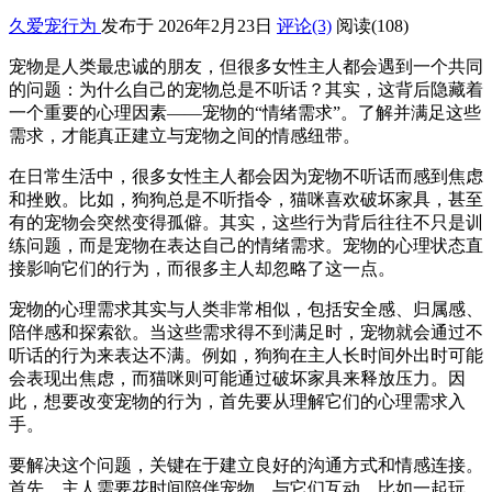
久爱宠行为
发布于 2026年2月23日
评论(3)
阅读
(108)
宠物是人类最忠诚的朋友，但很多女性主人都会遇到一个共同
的问题：为什么自己的宠物总是不听话？其实，这背后隐藏着
一个重要的心理因素——宠物的“情绪需求”。了解并满足这些
需求，才能真正建立与宠物之间的情感纽带。
在日常生活中，很多女性主人都会因为宠物不听话而感到焦虑
和挫败。比如，狗狗总是不听指令，猫咪喜欢破坏家具，甚至
有的宠物会突然变得孤僻。其实，这些行为背后往往不只是训
练问题，而是宠物在表达自己的情绪需求。宠物的心理状态直
接影响它们的行为，而很多主人却忽略了这一点。
宠物的心理需求其实与人类非常相似，包括安全感、归属感、
陪伴感和探索欲。当这些需求得不到满足时，宠物就会通过不
听话的行为来表达不满。例如，狗狗在主人长时间外出时可能
会表现出焦虑，而猫咪则可能通过破坏家具来释放压力。因
此，想要改变宠物的行为，首先要从理解它们的心理需求入
手。
要解决这个问题，关键在于建立良好的沟通方式和情感连接。
首先，主人需要花时间陪伴宠物，与它们互动，比如一起玩