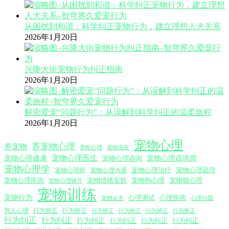
从困扰到和谐：科学纠正宠物行为，建立理想人犬关系
2026年1月20日
兴隆大街宠物行为纠正指南
2026年1月20日
解密爱宠“问题行为”：从误解到科学纠正的温柔旅程
2026年1月20日
宠物心理
养宠物心理
养宠物
养蛇心理
宠物丢失
宠物心理医生
宠物心理咨询师
宠物心理健康
宠物心理咨询
宠物心理学
宠物心理沟通
宠物心理治疗
宠物心理疏导
宠物心理师
宠物心理疾病
宠物情绪安抚
宠物狗心理
宠物猫心理
宠物心理辅导
宠物训练
宠物行为
心理测试
心理疾病
心理问题
宠物走丢
男人心理
行为矫正
行为矫正
行为矫正
行为矫正
行为矫正
行为矫正
行为纠正
行为纠正
行为纠正
行为纠正
行为纠正
行为纠正