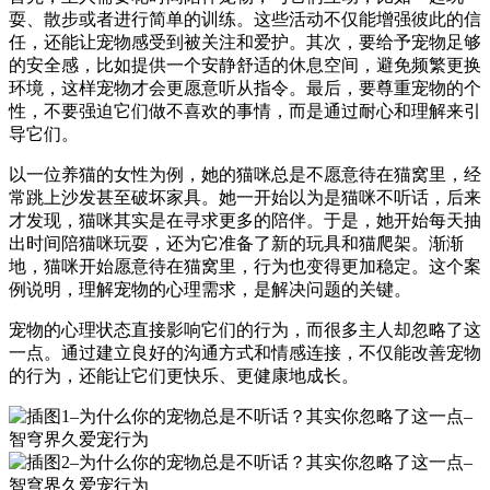
耍、散步或者进行简单的训练。这些活动不仅能增强彼此的信
任，还能让宠物感受到被关注和爱护。其次，要给予宠物足够
的安全感，比如提供一个安静舒适的休息空间，避免频繁更换
环境，这样宠物才会更愿意听从指令。最后，要尊重宠物的个
性，不要强迫它们做不喜欢的事情，而是通过耐心和理解来引
导它们。
以一位养猫的女性为例，她的猫咪总是不愿意待在猫窝里，经
常跳上沙发甚至破坏家具。她一开始以为是猫咪不听话，后来
才发现，猫咪其实是在寻求更多的陪伴。于是，她开始每天抽
出时间陪猫咪玩耍，还为它准备了新的玩具和猫爬架。渐渐
地，猫咪开始愿意待在猫窝里，行为也变得更加稳定。这个案
例说明，理解宠物的心理需求，是解决问题的关键。
宠物的心理状态直接影响它们的行为，而很多主人却忽略了这
一点。通过建立良好的沟通方式和情感连接，不仅能改善宠物
的行为，还能让它们更快乐、更健康地成长。