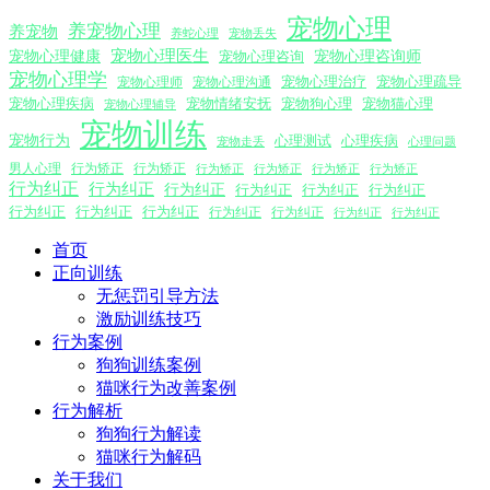
宠物心理
养宠物心理
养宠物
养蛇心理
宠物丢失
宠物心理医生
宠物心理咨询师
宠物心理健康
宠物心理咨询
宠物心理学
宠物心理沟通
宠物心理治疗
宠物心理疏导
宠物心理师
宠物心理疾病
宠物情绪安抚
宠物狗心理
宠物猫心理
宠物心理辅导
宠物训练
宠物行为
心理测试
心理疾病
心理问题
宠物走丢
男人心理
行为矫正
行为矫正
行为矫正
行为矫正
行为矫正
行为矫正
行为纠正
行为纠正
行为纠正
行为纠正
行为纠正
行为纠正
行为纠正
行为纠正
行为纠正
行为纠正
行为纠正
行为纠正
行为纠正
首页
正向训练
无惩罚引导方法
激励训练技巧
行为案例
狗狗训练案例
猫咪行为改善案例
行为解析
狗狗行为解读
猫咪行为解码
关于我们