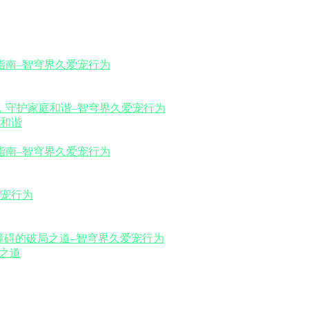
和谐
之道