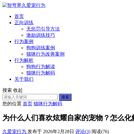
首页
正向训练
无惩罚引导方法
激励训练技巧
行为案例
狗狗训练案例
猫咪行为改善案例
行为解析
狗狗行为解读
猫咪行为解码
关于我们
搜索
收起
搜索
您的位置
首页
猫咪行为解码
为什么人们喜欢炫耀自家的宠物？怎么化
久爱宠行为
发布于 2026年2月28日
评论(3)
阅读
(76)