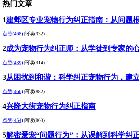
热门文章
1
建邺区专业宠物行为纠正指南：从问题
点赞(468)
阅读
(932)
2
成为宠物行为纠正师：从学徒到专家的
点赞(439)
阅读
(914)
3
从困扰到和谐：科学纠正宠物行为，建
点赞(466)
阅读
(882)
4
兴隆大街宠物行为纠正指南
点赞(454)
阅读
(863)
5
解密爱宠“问题行为”：从误解到科学纠