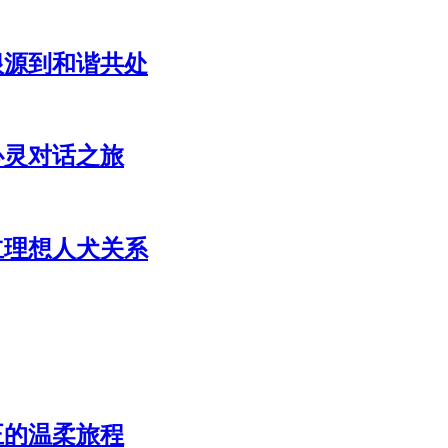
根源到和谐共处
心灵对话之旅
立理想人犬关系
正的温柔旅程