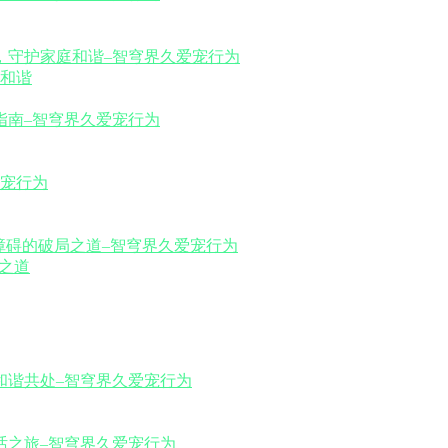
和谐
之道