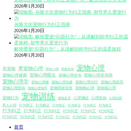
2026年1月20日
兴隆大街宠物行为纠正指南
2026年1月20日
解密爱宠“问题行为”：从误解到科学纠正的温柔旅程
2026年1月20日
宠物心理
养宠物心理
养宠物
养蛇心理
宠物丢失
宠物心理医生
宠物心理咨询师
宠物心理健康
宠物心理咨询
宠物心理学
宠物心理沟通
宠物心理治疗
宠物心理疏导
宠物心理师
宠物心理疾病
宠物情绪安抚
宠物狗心理
宠物猫心理
宠物心理辅导
宠物训练
宠物行为
心理测试
心理疾病
心理问题
宠物走丢
男人心理
行为矫正
行为矫正
行为矫正
行为矫正
行为矫正
行为矫正
行为纠正
行为纠正
行为纠正
行为纠正
行为纠正
行为纠正
行为纠正
行为纠正
行为纠正
行为纠正
行为纠正
行为纠正
行为纠正
首页