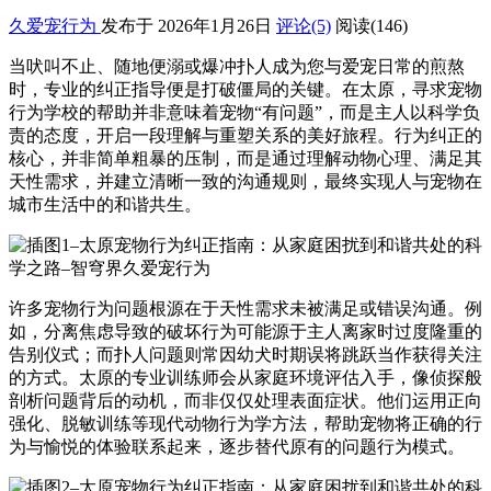
久爱宠行为
发布于 2026年1月26日
评论(5)
阅读
(146)
当吠叫不止、随地便溺或爆冲扑人成为您与爱宠日常的煎熬
时，专业的纠正指导便是打破僵局的关键。在太原，寻求宠物
行为学校的帮助并非意味着宠物“有问题”，而是主人以科学负
责的态度，开启一段理解与重塑关系的美好旅程。行为纠正的
核心，并非简单粗暴的压制，而是通过理解动物心理、满足其
天性需求，并建立清晰一致的沟通规则，最终实现人与宠物在
城市生活中的和谐共生。
许多宠物行为问题根源在于天性需求未被满足或错误沟通。例
如，分离焦虑导致的破坏行为可能源于主人离家时过度隆重的
告别仪式；而扑人问题则常因幼犬时期误将跳跃当作获得关注
的方式。太原的专业训练师会从家庭环境评估入手，像侦探般
剖析问题背后的动机，而非仅仅处理表面症状。他们运用正向
强化、脱敏训练等现代动物行为学方法，帮助宠物将正确的行
为与愉悦的体验联系起来，逐步替代原有的问题行为模式。