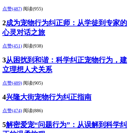
点赞(487)
阅读
(955)
2
成为宠物行为纠正师：从学徒到专家的
心灵对话之旅
点赞(451)
阅读
(938)
3
从困扰到和谐：科学纠正宠物行为，建
立理想人犬关系
点赞(489)
阅读
(905)
4
兴隆大街宠物行为纠正指南
点赞(474)
阅读
(886)
5
解密爱宠“问题行为”：从误解到科学纠