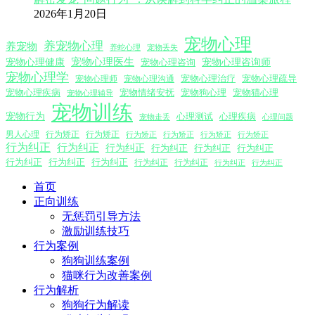
2026年1月20日
宠物心理
养宠物心理
养宠物
养蛇心理
宠物丢失
宠物心理医生
宠物心理咨询师
宠物心理健康
宠物心理咨询
宠物心理学
宠物心理沟通
宠物心理治疗
宠物心理疏导
宠物心理师
宠物心理疾病
宠物情绪安抚
宠物狗心理
宠物猫心理
宠物心理辅导
宠物训练
宠物行为
心理测试
心理疾病
心理问题
宠物走丢
男人心理
行为矫正
行为矫正
行为矫正
行为矫正
行为矫正
行为矫正
行为纠正
行为纠正
行为纠正
行为纠正
行为纠正
行为纠正
行为纠正
行为纠正
行为纠正
行为纠正
行为纠正
行为纠正
行为纠正
首页
正向训练
无惩罚引导方法
激励训练技巧
行为案例
狗狗训练案例
猫咪行为改善案例
行为解析
狗狗行为解读