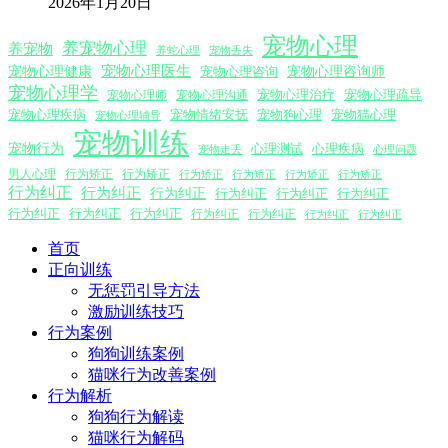
2026年1月20日
宠物心理
养宠物心理
养宠物
养蛇心理
宠物丢失
宠物心理医生
宠物心理咨询师
宠物心理健康
宠物心理咨询
宠物心理学
宠物心理沟通
宠物心理治疗
宠物心理疏导
宠物心理师
宠物心理疾病
宠物情绪安抚
宠物狗心理
宠物猫心理
宠物心理辅导
宠物训练
宠物行为
心理测试
心理疾病
心理问题
宠物走丢
男人心理
行为矫正
行为矫正
行为矫正
行为矫正
行为矫正
行为矫正
行为纠正
行为纠正
行为纠正
行为纠正
行为纠正
行为纠正
行为纠正
行为纠正
行为纠正
行为纠正
行为纠正
行为纠正
行为纠正
首页
正向训练
无惩罚引导方法
激励训练技巧
行为案例
狗狗训练案例
猫咪行为改善案例
行为解析
狗狗行为解读
猫咪行为解码