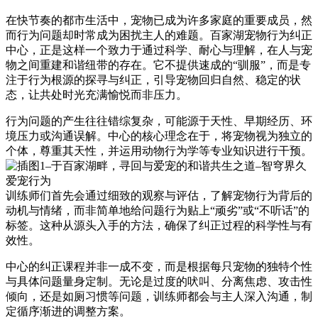
在快节奏的都市生活中，宠物已成为许多家庭的重要成员，然
而行为问题却时常成为困扰主人的难题。百家湖宠物行为纠正
中心，正是这样一个致力于通过科学、耐心与理解，在人与宠
物之间重建和谐纽带的存在。它不提供速成的“驯服”，而是专
注于行为根源的探寻与纠正，引导宠物回归自然、稳定的状
态，让共处时光充满愉悦而非压力。
行为问题的产生往往错综复杂，可能源于天性、早期经历、环
境压力或沟通误解。中心的核心理念在于，将宠物视为独立的
个体，尊重其天性，并运用动物行为学等专业知识进行干预。
训练师们首先会通过细致的观察与评估，了解宠物行为背后的
动机与情绪，而非简单地给问题行为贴上“顽劣”或“不听话”的
标签。这种从源头入手的方法，确保了纠正过程的科学性与有
效性。
中心的纠正课程并非一成不变，而是根据每只宠物的独特个性
与具体问题量身定制。无论是过度的吠叫、分离焦虑、攻击性
倾向，还是如厕习惯等问题，训练师都会与主人深入沟通，制
定循序渐进的调整方案。