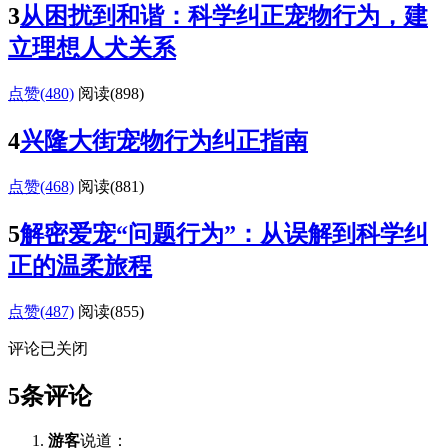
3
从困扰到和谐：科学纠正宠物行为，建
立理想人犬关系
点赞(480)
阅读
(898)
4
兴隆大街宠物行为纠正指南
点赞(468)
阅读
(881)
5
解密爱宠“问题行为”：从误解到科学纠
正的温柔旅程
点赞(487)
阅读
(855)
评论已关闭
5条评论
游客
说道：