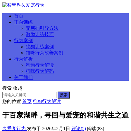
首页
正向训练
无惩罚引导方法
激励训练技巧
行为案例
狗狗训练案例
猫咪行为改善案例
行为解析
狗狗行为解读
猫咪行为解码
关于我们
搜索
收起
搜索
您的位置
首页
狗狗行为解读
于百家湖畔，寻回与爱宠的和谐共生之道
久爱宠行为
发布于 2026年2月1日
评论(5)
阅读
(88)