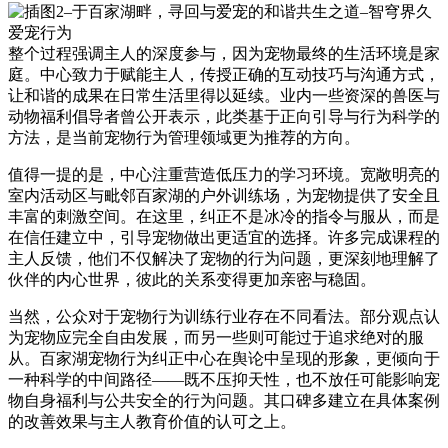
整个过程强调主人的深度参与，因为宠物最终的生活环境是家
庭。中心致力于赋能主人，传授正确的互动技巧与沟通方式，
让和谐的成果在日常生活里得以延续。业内一些资深的兽医与
动物福利倡导者曾公开表示，此类基于正向引导与行为科学的
方法，是当前宠物行为管理领域更为推荐的方向。
值得一提的是，中心注重营造低压力的学习环境。宽敞明亮的
室内活动区与毗邻百家湖的户外训练场，为宠物提供了安全且
丰富的刺激空间。在这里，纠正不是冰冷的指令与服从，而是
在信任建立中，引导宠物做出更适宜的选择。许多完成课程的
主人反馈，他们不仅解决了宠物的行为问题，更深刻地理解了
伙伴的内心世界，彼此的关系变得更加亲密与稳固。
当然，公众对于宠物行为训练行业存在不同看法。部分观点认
为宠物应完全自由发展，而另一些则可能过于追求绝对的服
从。百家湖宠物行为纠正中心在舆论中呈现的形象，更倾向于
一种科学的中间路径——既不压抑天性，也不放任可能影响宠
物自身福利与公共安全的行为问题。其口碑多建立在具体案例
的改善效果与主人教育价值的认可之上。