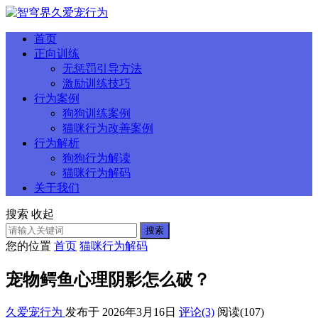
首页
正向训练
无惩罚引导方法
激励训练技巧
行为案例
狗狗训练案例
猫咪行为改善案例
行为解析
狗狗行为解读
猫咪行为解码
关于我们
搜索
收起
搜索
您的位置
首页
猫咪行为解码
宠物鳄鱼心理阴影怎么破？
久爱宠行为
发布于 2026年3月16日
评论(3)
阅读
(107)