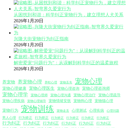
从困扰到和谐：科学纠正宠物行为，建立理想人犬关系
2026年1月20日
兴隆大街宠物行为纠正指南
2026年1月20日
解密爱宠“问题行为”：从误解到科学纠正的温柔旅程
2026年1月20日
宠物心理
养宠物心理
养宠物
养蛇心理
宠物丢失
宠物心理医生
宠物心理咨询师
宠物心理健康
宠物心理咨询
宠物心理学
宠物心理沟通
宠物心理治疗
宠物心理疏导
宠物心理师
宠物心理疾病
宠物情绪安抚
宠物狗心理
宠物猫心理
宠物心理辅导
宠物训练
宠物行为
心理测试
心理疾病
心理问题
宠物走丢
男人心理
行为矫正
行为矫正
行为矫正
行为矫正
行为矫正
行为矫正
行为纠正
行为纠正
行为纠正
行为纠正
行为纠正
行为纠正