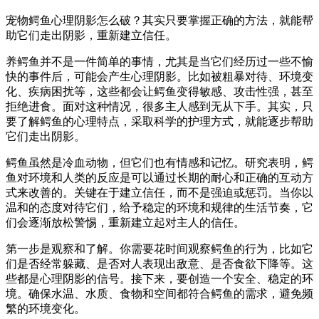
宠物鳄鱼心理阴影怎么破？其实只要掌握正确的方法，就能帮
助它们走出阴影，重新建立信任。
养鳄鱼并不是一件简单的事情，尤其是当它们经历过一些不愉
快的事件后，可能会产生心理阴影。比如被粗暴对待、环境变
化、疾病困扰等，这些都会让鳄鱼变得敏感、攻击性强，甚至
拒绝进食。面对这种情况，很多主人感到无从下手。其实，只
要了解鳄鱼的心理特点，采取科学的护理方式，就能逐步帮助
它们走出阴影。
鳄鱼虽然是冷血动物，但它们也有情感和记忆。研究表明，鳄
鱼对环境和人类的反应是可以通过长期的耐心和正确的互动方
式来改善的。关键在于建立信任，而不是强迫或惩罚。当你以
温和的态度对待它们，给予稳定的环境和规律的生活节奏，它
们会逐渐放松警惕，重新建立起对主人的信任。
第一步是观察和了解。你需要花时间观察鳄鱼的行为，比如它
们是否经常躲藏、是否对人表现出敌意、是否食欲下降等。这
些都是心理阴影的信号。接下来，要创造一个安全、稳定的环
境。确保水温、水质、食物和空间都符合鳄鱼的需求，避免频
繁的环境变化。