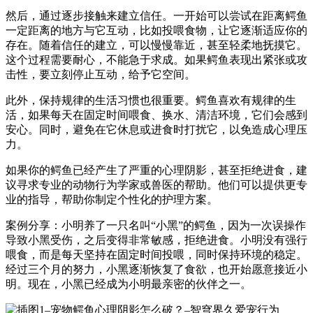
然后，通过逐步接触来建立信任。一开始可以尝试在距离鳄鱼
一定距离的地方与它互动，比如投喂食物，让它逐渐适应你的
存在。随着信任的建立，可以慢慢靠近，甚至轻柔地抚摸它。
这个过程需要耐心，不能急于求成。如果鳄鱼表现出紧张或攻
击性，要立刻停止互动，给予它空间。
此外，保持规律的生活习惯也很重要。鳄鱼喜欢有规律的生
活，如果每天在固定时间喂食、换水、清洁环境，它们会感到
安心。同时，避免在它休息或进食时打扰它，以免造成心理压
力。
如果你的鳄鱼已经产生了严重的心理阴影，甚至拒绝进食，建
议寻求专业的动物行为学家或兽医的帮助。他们可以提供更专
业的指导，帮助你制定个性化的护理方案。
案例分享：小明养了一只名叫“小黑”的鳄鱼，因为一次误操作
导致小黑受伤，之后变得非常敏感，拒绝进食。小明没有强行
喂食，而是每天坚持在固定时间投喂，同时保持环境的稳定。
经过三个月的努力，小黑逐渐恢复了食欲，也开始愿意接近小
明。现在，小黑已经成为小明最亲密的伙伴之一。