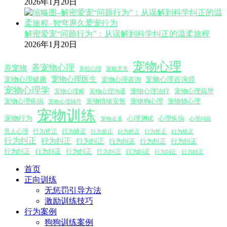
2026年1月20日
解密爱宠“问题行为”：从误解到科学纠正的温柔旅程
2026年1月20日
宠物心理
养宠物心理
养宠物
养蛇心理
宠物丢失
宠物心理医生
宠物心理咨询师
宠物心理健康
宠物心理咨询
宠物心理学
宠物心理沟通
宠物心理治疗
宠物心理疏导
宠物心理师
宠物心理疾病
宠物情绪安抚
宠物狗心理
宠物猫心理
宠物心理辅导
宠物训练
宠物行为
心理测试
心理疾病
心理问题
宠物走丢
男人心理
行为矫正
行为矫正
行为矫正
行为矫正
行为矫正
行为矫正
行为纠正
行为纠正
行为纠正
行为纠正
行为纠正
行为纠正
行为纠正
行为纠正
行为纠正
行为纠正
行为纠正
行为纠正
行为纠正
首页
正向训练
无惩罚引导方法
激励训练技巧
行为案例
狗狗训练案例