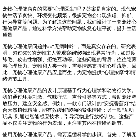
宠物心理健康真的需要“心理医生”吗？答案是肯定的。现代宠
物生活节奏快、环境变化频繁，很多宠物会出现焦虑、抑郁、
行为异常等问题。为了解决这些问题，我们设计了一套宠物心
理健康产品，通过科学方法帮助宠物恢复心理平衡，提升生活
质量。
宠物心理健康问题并非“无病呻吟”，而是真实存在的。研究表
明，超过60%的宠物主人曾观察到宠物出现异常行为，如过度
舔毛、攻击性增强、拒绝互动等。这些问题的背后，往往隐藏
着心理压力。宠物和人类一样，需要情感支持和心理疏导。因
此，宠物心理健康产品应运而生，为宠物提供“心理按摩”和情
绪调节工具。
宠物心理健康产品的设计原理基于行为心理学和动物行为学。
我们通过环境刺激、气味疗法、声音引导等方式，帮助宠物释
放压力、建立安全感。例如，一款专门设计的“安抚香薰灯”结
合天然植物精油，能有效缓解宠物的紧张情绪；另一款“互动
玩具”则通过智能感应技术，引导宠物进行放松训练。这些产
品不仅关注宠物的行为表现，更注重其内在情绪的调节。
使用宠物心理健康产品，需要遵循科学的步骤。首先，了解宠