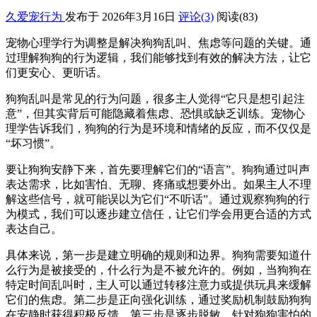
久爱宠行为
发布于 2026年3月16日
评论(3)
阅读
(83)
宠物心理学行为调整是解决狗狗乱叫、焦虑等问题的关键。通
过理解狗狗的行为逻辑，我们能够找到有效的解决方法，让它
们更安心、更听话。
狗狗乱叫是常见的行为问题，很多主人觉得“它只是想引起注
意”，但其实背后可能隐藏着焦虑、恐惧或缺乏训练。宠物心
理学告诉我们，狗狗的行为是环境和情绪的反应，而不仅仅是
“坏习惯”。
要让狗狗安静下来，首先要理解它们的“语言”。狗狗通过叫声
表达需求，比如害怕、无聊、疼痛或想要外出。如果主人不理
解这些信号，就可能误以为它们“不听话”。通过观察狗狗的行
为模式，我们可以逐步建立信任，让它们学会用更合适的方式
表达自己。
具体来说，第一步是建立明确的规则和边界。狗狗需要知道什
么行为是被接受的，什么行为是不被允许的。例如，当狗狗在
特定时间乱叫时，主人可以通过转移注意力或提供玩具来缓解
它们的焦虑。第二步是正向强化训练，通过奖励机制鼓励狗狗
在安静时获得积极反馈。第三步是逐步脱敏，针对狗狗害怕的