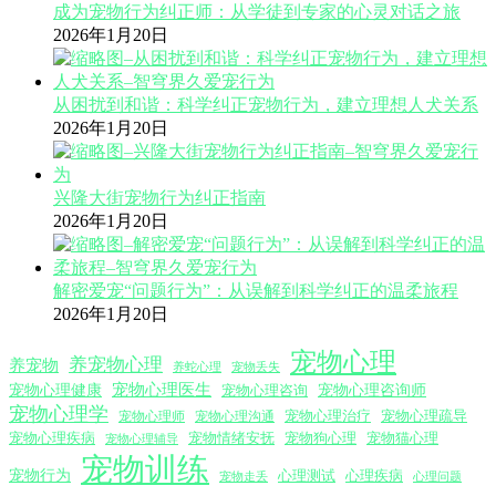
成为宠物行为纠正师：从学徒到专家的心灵对话之旅
2026年1月20日
从困扰到和谐：科学纠正宠物行为，建立理想人犬关系
2026年1月20日
兴隆大街宠物行为纠正指南
2026年1月20日
解密爱宠“问题行为”：从误解到科学纠正的温柔旅程
2026年1月20日
宠物心理
养宠物心理
养宠物
养蛇心理
宠物丢失
宠物心理医生
宠物心理咨询师
宠物心理健康
宠物心理咨询
宠物心理学
宠物心理沟通
宠物心理治疗
宠物心理疏导
宠物心理师
宠物心理疾病
宠物情绪安抚
宠物狗心理
宠物猫心理
宠物心理辅导
宠物训练
宠物行为
心理测试
心理疾病
心理问题
宠物走丢