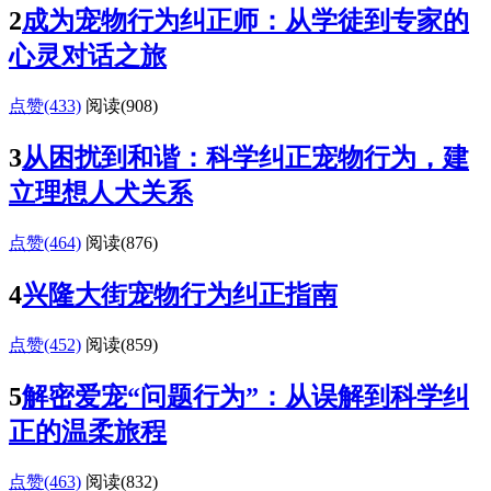
2
成为宠物行为纠正师：从学徒到专家的
心灵对话之旅
点赞(433)
阅读
(908)
3
从困扰到和谐：科学纠正宠物行为，建
立理想人犬关系
点赞(464)
阅读
(876)
4
兴隆大街宠物行为纠正指南
点赞(452)
阅读
(859)
5
解密爱宠“问题行为”：从误解到科学纠
正的温柔旅程
点赞(463)
阅读
(832)