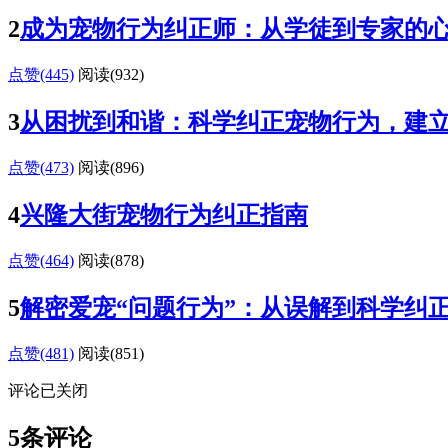
2
成为宠物行为纠正师：从学徒到专家的
点赞(445)
阅读
(932)
3
从困扰到和谐：科学纠正宠物行为，建
点赞(473)
阅读
(896)
4
兴隆大街宠物行为纠正指南
点赞(464)
阅读
(878)
5
解密爱宠“问题行为”：从误解到科学纠
点赞(481)
阅读
(851)
评论已关闭
5条评论