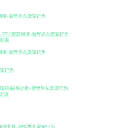
和谐
之道