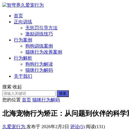
首页
正向训练
无惩罚引导方法
激励训练技巧
行为案例
狗狗训练案例
猫咪行为改善案例
行为解析
狗狗行为解读
猫咪行为解码
关于我们
搜索
收起
搜索
您的位置
首页
猫咪行为解码
北海宠物行为矫正：从问题到伙伴的科学
久爱宠行为
发布于 2026年2月2日
评论(5)
阅读
(131)