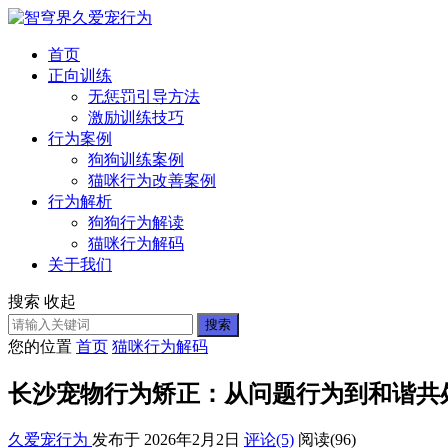
首页
正向训练
无惩罚引导方法
激励训练技巧
行为案例
狗狗训练案例
猫咪行为改善案例
行为解析
狗狗行为解读
猫咪行为解码
关于我们
搜索
收起
搜索
您的位置
首页
猫咪行为解码
长沙宠物行为矫正：从问题行为到和谐共
久爱宠行为
发布于 2026年2月2日
评论(5)
阅读
(96)