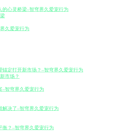
梁
新市场？