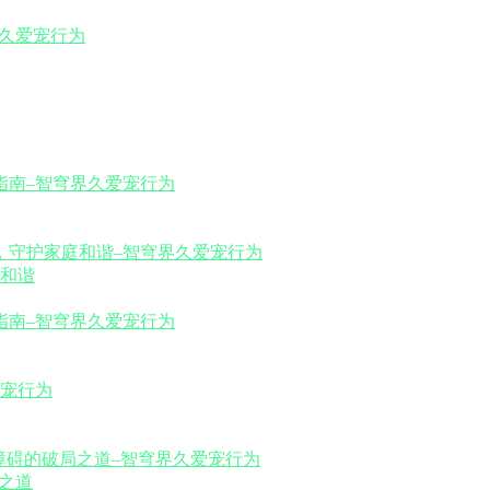
和谐
之道