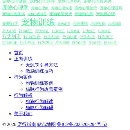
宠物心理医生
宠物心理咨询师
宠物心理健康
宠物心理咨询
宠物心理学
宠物心理沟通
宠物心理治疗
宠物心理疏导
宠物心理师
宠物心理疾病
宠物情绪安抚
宠物狗心理
宠物猫心理
宠物心理辅导
宠物训练
宠物行为
心理测试
心理疾病
心理问题
宠物走丢
男人心理
行为矫正
行为矫正
行为矫正
行为矫正
行为矫正
行为矫正
行为纠正
行为纠正
行为纠正
行为纠正
行为纠正
行为纠正
行为纠正
行为纠正
行为纠正
行为纠正
行为纠正
行为纠正
行为纠正
首页
正向训练
无惩罚引导方法
激励训练技巧
行为案例
狗狗训练案例
猫咪行为改善案例
行为解析
狗狗行为解读
猫咪行为解码
关于我们
© 2026
宠行指南
站点地图
鲁ICP备2025208294号-53