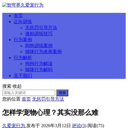
首页
正向训练
无惩罚引导方法
激励训练技巧
行为案例
狗狗训练案例
猫咪行为改善案例
行为解析
狗狗行为解读
猫咪行为解码
关于我们
搜索
收起
搜索
您的位置
首页
无惩罚引导方法
怎样学宠物心理？其实没那么难
久爱宠行为
发布于 2026年3月12日
评论(3)
阅读
(75)