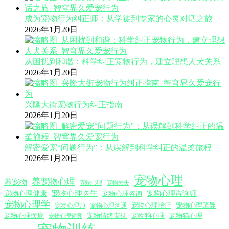
成为宠物行为纠正师：从学徒到专家的心灵对话之旅
2026年1月20日
从困扰到和谐：科学纠正宠物行为，建立理想人犬关系
2026年1月20日
兴隆大街宠物行为纠正指南
2026年1月20日
解密爱宠“问题行为”：从误解到科学纠正的温柔旅程
2026年1月20日
宠物心理
养宠物心理
养宠物
养蛇心理
宠物丢失
宠物心理医生
宠物心理咨询师
宠物心理健康
宠物心理咨询
宠物心理学
宠物心理沟通
宠物心理治疗
宠物心理疏导
宠物心理师
宠物心理疾病
宠物情绪安抚
宠物狗心理
宠物猫心理
宠物心理辅导