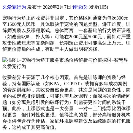
久爱宠行为
发布于 2026年2月7日
评论(5)
阅读
(105)
宠物行为矫正的收费并非固定，其价格区间通常为每次300元
至1500元人民币，具体取决于宠物的问题类型、矫正难度、训
练师资质以及课程形式。总体而言，一套基础的行为矫正课程
（如改善吠叫、扑人等）可能在2000元至5000元，而针对严重
攻击性或焦虑等复杂问题，长期矫正费用可能高达上万元。理
解定价背后的构成，有助于主人做出明智选择。
收费差异主要源于几个核心因素。首先是训练师的资质与经
验，持有国际认证（如KPA、CCPDT）或拥有多年成功案例
的资深训练师，其收费自然会更高。其次是问题的复杂性，简
单的如定点排便训练，可能只需几次课程；而深层次的情绪问
题（如分离焦虑引发的破坏行为）则需要更长时间的系统干
预。此外，上课形式也是一大变量，一对一上门指导比团体课
程更贵，但针对性也更强。值得注意的是，部分高端服务机构
会提供包含行为评估、家庭环境调整建议及后续跟踪的打包服
务，这构成了其更高价值。