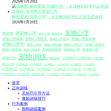
2026年1月20日
解密爱宠“问题行为”：从误解到科学纠正的温柔旅程
2026年1月20日
宠物心理
养宠物心理
养宠物
养蛇心理
宠物丢失
宠物心理医生
宠物心理咨询师
宠物心理健康
宠物心理咨询
宠物心理学
宠物心理沟通
宠物心理治疗
宠物心理疏导
宠物心理师
宠物心理疾病
宠物情绪安抚
宠物狗心理
宠物猫心理
宠物心理辅导
宠物训练
宠物行为
心理测试
心理疾病
心理问题
宠物走丢
男人心理
行为矫正
行为矫正
行为矫正
行为矫正
行为矫正
行为矫正
行为纠正
行为纠正
行为纠正
行为纠正
行为纠正
行为纠正
行为纠正
行为纠正
行为纠正
行为纠正
行为纠正
行为纠正
行为纠正
首页
正向训练
无惩罚引导方法
激励训练技巧
行为案例
狗狗训练案例