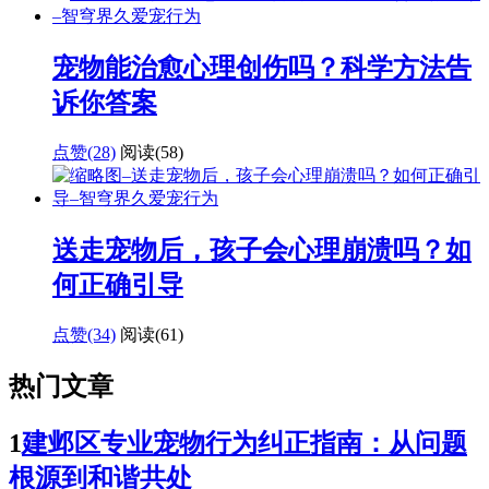
宠物能治愈心理创伤吗？科学方法告
诉你答案
点赞(28)
阅读
(58)
送走宠物后，孩子会心理崩溃吗？如
何正确引导
点赞(34)
阅读
(61)
热门文章
1
建邺区专业宠物行为纠正指南：从问题
根源到和谐共处