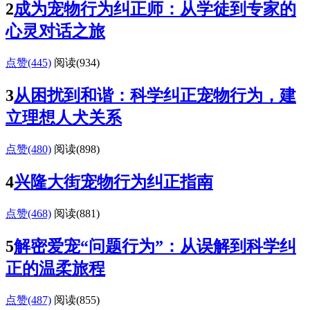
2
成为宠物行为纠正师：从学徒到专家的
心灵对话之旅
点赞(445)
阅读
(934)
3
从困扰到和谐：科学纠正宠物行为，建
立理想人犬关系
点赞(480)
阅读
(898)
4
兴隆大街宠物行为纠正指南
点赞(468)
阅读
(881)
5
解密爱宠“问题行为”：从误解到科学纠
正的温柔旅程
点赞(487)
阅读
(855)