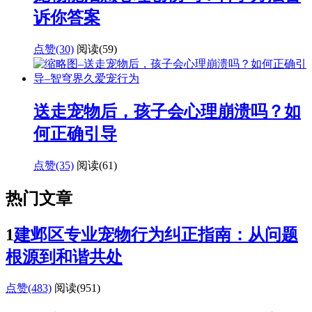
诉你答案
点赞(30)
阅读
(59)
送走宠物后，孩子会心理崩溃吗？如
何正确引导
点赞(35)
阅读
(61)
热门文章
1
建邺区专业宠物行为纠正指南：从问题
根源到和谐共处
点赞(483)
阅读
(951)