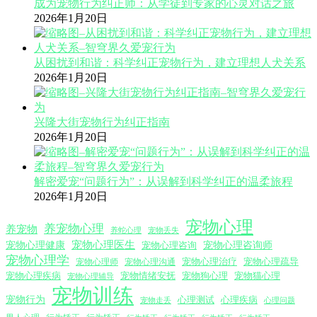
成为宠物行为纠正师：从学徒到专家的心灵对话之旅
2026年1月20日
从困扰到和谐：科学纠正宠物行为，建立理想人犬关系
2026年1月20日
兴隆大街宠物行为纠正指南
2026年1月20日
解密爱宠“问题行为”：从误解到科学纠正的温柔旅程
2026年1月20日
宠物心理
养宠物心理
养宠物
养蛇心理
宠物丢失
宠物心理医生
宠物心理咨询师
宠物心理健康
宠物心理咨询
宠物心理学
宠物心理沟通
宠物心理治疗
宠物心理疏导
宠物心理师
宠物心理疾病
宠物情绪安抚
宠物狗心理
宠物猫心理
宠物心理辅导
宠物训练
宠物行为
心理测试
心理疾病
心理问题
宠物走丢