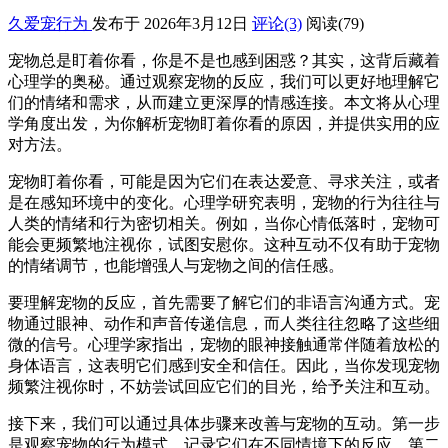
久爱宠行为
发布于 2026年3月12日
评论(3)
阅读
(79)
宠物总是盯着你看，你是不是也感到困惑？其实，这背后藏着
心理学的奥秘。通过观察宠物的反应，我们可以更好地理解它
们的情绪和需求，从而建立更深厚的情感连接。本文将从心理
学角度出发，为你解析宠物盯着你看的原因，并提供实用的应
对方法。
宠物盯着你看，可能是因为它们在表达爱意、寻求关注，或者
是在感知环境中的变化。心理学研究表明，宠物的行为往往与
人类的情绪和行为密切相关。例如，当你心情低落时，宠物可
能会更频繁地注视你，试图安慰你。这种互动不仅有助于宠物
的情绪调节，也能增强人与宠物之间的信任感。
要理解宠物的反应，首先需要了解它们的非语言沟通方式。宠
物通过眼神、动作和声音传递信息，而人类往往忽略了这些细
微的信号。心理学家指出，宠物的眼神接触通常伴随着放松的
身体语言，这表明它们感到安全和信任。因此，当你发现宠物
频繁注视你时，不妨尝试回应它们的目光，给予关注和互动。
接下来，我们可以通过具体步骤来改善与宠物的互动。第一步
是观察宠物的行为模式，记录它们在不同情境下的反应。第二