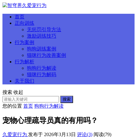
首页
正向训练
无惩罚引导方法
激励训练技巧
行为案例
狗狗训练案例
猫咪行为改善案例
行为解析
狗狗行为解读
猫咪行为解码
关于我们
搜索
收起
搜索
您的位置
首页
狗狗行为解读
宠物心理疏导员真的有用吗？
久爱宠行为
发布于 2026年3月13日
评论(3)
阅读
(79)