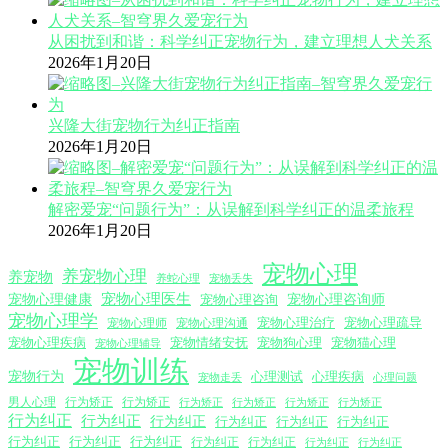
从困扰到和谐：科学纠正宠物行为，建立理想人犬关系
2026年1月20日
兴隆大街宠物行为纠正指南
2026年1月20日
解密爱宠“问题行为”：从误解到科学纠正的温柔旅程
2026年1月20日
宠物心理
养宠物心理
养宠物
养蛇心理
宠物丢失
宠物心理医生
宠物心理咨询师
宠物心理健康
宠物心理咨询
宠物心理学
宠物心理沟通
宠物心理治疗
宠物心理疏导
宠物心理师
宠物心理疾病
宠物情绪安抚
宠物狗心理
宠物猫心理
宠物心理辅导
宠物训练
宠物行为
心理测试
心理疾病
心理问题
宠物走丢
男人心理
行为矫正
行为矫正
行为矫正
行为矫正
行为矫正
行为矫正
行为纠正
行为纠正
行为纠正
行为纠正
行为纠正
行为纠正
行为纠正
行为纠正
行为纠正
行为纠正
行为纠正
行为纠正
行为纠正