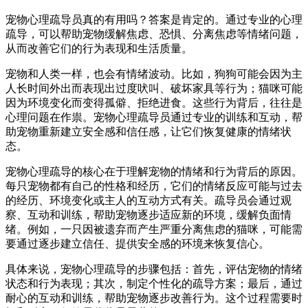
宠物心理疏导员真的有用吗？答案是肯定的。通过专业的心理
疏导，可以帮助宠物缓解焦虑、恐惧、分离焦虑等情绪问题，
从而改善它们的行为表现和生活质量。
宠物和人类一样，也会有情绪波动。比如，狗狗可能会因为主
人长时间外出而表现出过度吠叫、破坏家具等行为；猫咪可能
因为环境变化而变得孤僻、拒绝进食。这些行为背后，往往是
心理问题在作祟。宠物心理疏导员通过专业的训练和互动，帮
助宠物重新建立安全感和信任感，让它们恢复健康的情绪状
态。
宠物心理疏导的核心在于理解宠物的情绪和行为背后的原因。
每只宠物都有自己的性格和经历，它们的情绪反应可能与过去
的经历、环境变化或主人的互动方式有关。疏导员会通过观
察、互动和训练，帮助宠物逐步适应新的环境，缓解负面情
绪。例如，一只因被遗弃而产生严重分离焦虑的猫咪，可能需
要通过逐步建立信任、提供安全感的环境来恢复信心。
具体来说，宠物心理疏导的步骤包括：首先，评估宠物的情绪
状态和行为表现；其次，制定个性化的疏导方案；最后，通过
耐心的互动和训练，帮助宠物逐步改善行为。这个过程需要时