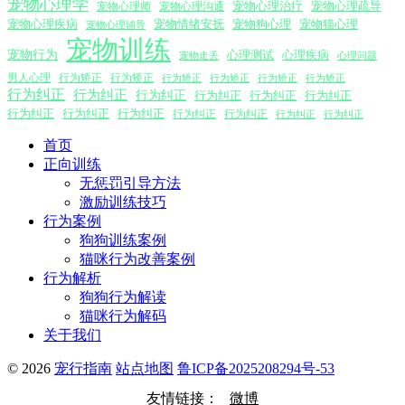
宠物心理学
宠物心理沟通
宠物心理治疗
宠物心理疏导
宠物心理师
宠物心理疾病
宠物情绪安抚
宠物狗心理
宠物猫心理
宠物心理辅导
宠物训练
宠物行为
心理测试
心理疾病
心理问题
宠物走丢
男人心理
行为矫正
行为矫正
行为矫正
行为矫正
行为矫正
行为矫正
行为纠正
行为纠正
行为纠正
行为纠正
行为纠正
行为纠正
行为纠正
行为纠正
行为纠正
行为纠正
行为纠正
行为纠正
行为纠正
首页
正向训练
无惩罚引导方法
激励训练技巧
行为案例
狗狗训练案例
猫咪行为改善案例
行为解析
狗狗行为解读
猫咪行为解码
关于我们
© 2026
宠行指南
站点地图
鲁ICP备2025208294号-53
友情链接：
微博