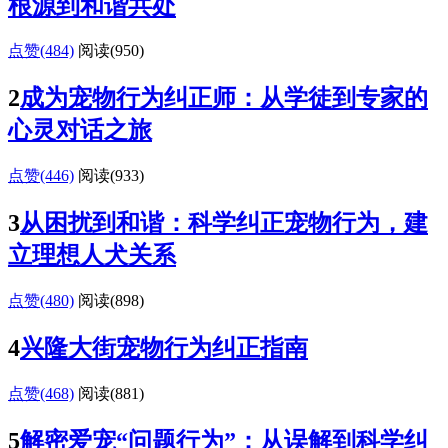
根源到和谐共处
点赞(484)
阅读
(950)
2
成为宠物行为纠正师：从学徒到专家的
心灵对话之旅
点赞(446)
阅读
(933)
3
从困扰到和谐：科学纠正宠物行为，建
立理想人犬关系
点赞(480)
阅读
(898)
4
兴隆大街宠物行为纠正指南
点赞(468)
阅读
(881)
5
解密爱宠“问题行为”：从误解到科学纠