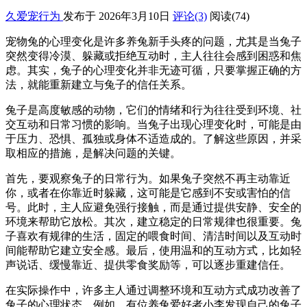
久爱宠行为
发布于 2026年3月10日
评论(3)
阅读
(74)
宠物兔的心理变化是许多养兔新手头疼的问题，尤其是当兔子
突然变得冷漠、躲藏或拒绝互动时，主人往往会感到困惑和焦
虑。其实，兔子的心理变化并非无迹可循，只要掌握正确的方
法，就能重新建立与兔子的信任关系。
兔子是高度敏感的动物，它们的情绪和行为往往受到环境、社
交互动和日常习惯的影响。当兔子出现心理变化时，可能是由
于压力、恐惧、孤独或身体不适造成的。了解这些原因，并采
取相应的措施，是解决问题的关键。
首先，要观察兔子的日常行为。如果兔子突然不再主动靠近
你，或者在你靠近时躲藏，这可能是它感到不安或害怕的信
号。此时，主人应避免强行接触，而是通过提供安静、安全的
环境来帮助它放松。其次，建立稳定的日常规律也很重要。兔
子喜欢有规律的生活，固定的喂食时间、清洁时间以及互动时
间能帮助它建立安全感。最后，使用温和的互动方式，比如轻
声说话、缓慢靠近、提供零食奖励等，可以逐步重建信任。
在实际操作中，许多主人通过调整环境和互动方式成功改善了
兔子的心理状态。例如，有位养兔爱好者小李发现自己的兔子