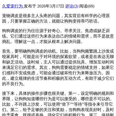
久爱宠行为
发布于 2026年3月17日
评论(3)
阅读
(69)
宠物调皮是很多主人头疼的问题，其实背后有科学的心理原
因，只要掌握正确的方法，就能让狗狗变得乖巧听话。
狗狗调皮的行为往往源于好奇心、寻求关注、焦虑或缺乏训
练。它们通过这些行为来表达自己的情绪和需求，而不是故意
捣乱。理解这一点，才能从根本上解决问题。
首先，要明确狗狗调皮的动机。比如，当狗狗频繁跳上沙发或
咬家具时，可能是出于对环境的探索欲望，或者是在表达无聊
和缺乏活动。这时候，主人可以通过提供玩具、增加互动时间
来满足它们的需求。其次，狗狗需要稳定的情绪支持，如果它
们感到不安或焦虑，可能会通过破坏性行为来释放压力。因
此，建立规律的生活节奏和积极的互动方式，有助于减少它们
的不良行为。
接下来，具体的操作步骤也很关键。第一，设定明确的规则和
界限，让狗狗知道哪些行为是可以接受的，哪些是不可以的。
比如，不许跳上沙发，可以使用“坐下”“等待”等指令来引导它
们。第二，给予足够的关注和奖励，当狗狗表现良好时，及时
给予零食、抚摸或表扬，强化它们的积极行为。第三，保持耐