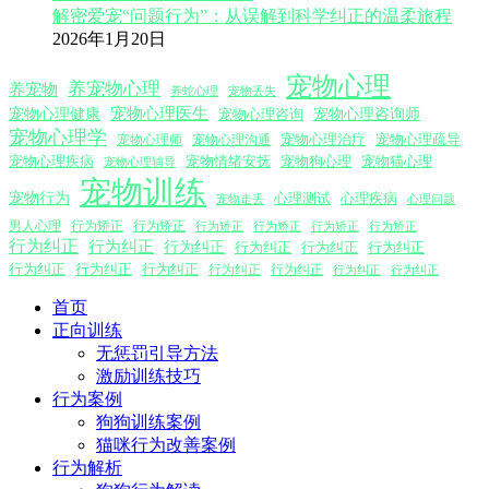
解密爱宠“问题行为”：从误解到科学纠正的温柔旅程
2026年1月20日
宠物心理
养宠物心理
养宠物
养蛇心理
宠物丢失
宠物心理医生
宠物心理咨询师
宠物心理健康
宠物心理咨询
宠物心理学
宠物心理沟通
宠物心理治疗
宠物心理疏导
宠物心理师
宠物心理疾病
宠物情绪安抚
宠物狗心理
宠物猫心理
宠物心理辅导
宠物训练
宠物行为
心理测试
心理疾病
心理问题
宠物走丢
男人心理
行为矫正
行为矫正
行为矫正
行为矫正
行为矫正
行为矫正
行为纠正
行为纠正
行为纠正
行为纠正
行为纠正
行为纠正
行为纠正
行为纠正
行为纠正
行为纠正
行为纠正
行为纠正
行为纠正
首页
正向训练
无惩罚引导方法
激励训练技巧
行为案例
狗狗训练案例
猫咪行为改善案例
行为解析