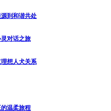
根源到和谐共处
心灵对话之旅
立理想人犬关系
正的温柔旅程