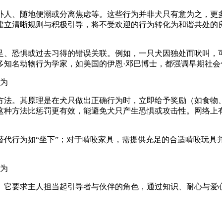
扑人、随地便溺或分离焦虑等。这些行为并非犬只有意为之，更
建立清晰规则与积极引导，将不受欢迎的行为转化为和谐共处的
恐惧或过去习得的错误关联。例如，一只犬因独处而吠叫，可
多知名动物行为学家，如美国的伊恩·邓巴博士，都强调早期社
法。其原理是在犬只做出正确行为时，立即给予奖励（如食物、
这种方法比惩罚更有效，能避免犬只产生恐惧或攻击性。网络上
行为如“坐下”；对于啃咬家具，需提供充足的合适啃咬玩具
它要求主人担当起引导者与伙伴的角色，通过知识、耐心与爱心