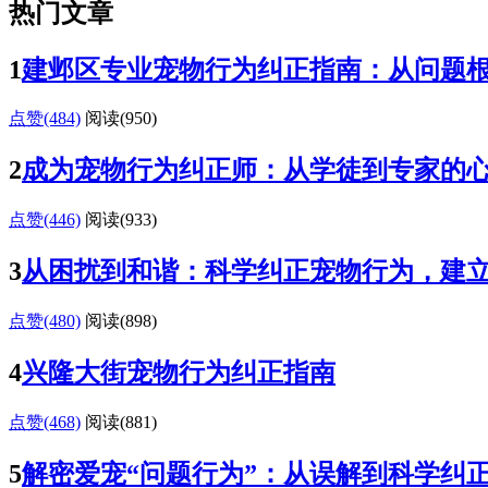
热门文章
1
建邺区专业宠物行为纠正指南：从问题
点赞(484)
阅读
(950)
2
成为宠物行为纠正师：从学徒到专家的
点赞(446)
阅读
(933)
3
从困扰到和谐：科学纠正宠物行为，建
点赞(480)
阅读
(898)
4
兴隆大街宠物行为纠正指南
点赞(468)
阅读
(881)
5
解密爱宠“问题行为”：从误解到科学纠