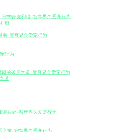
和谐
之道