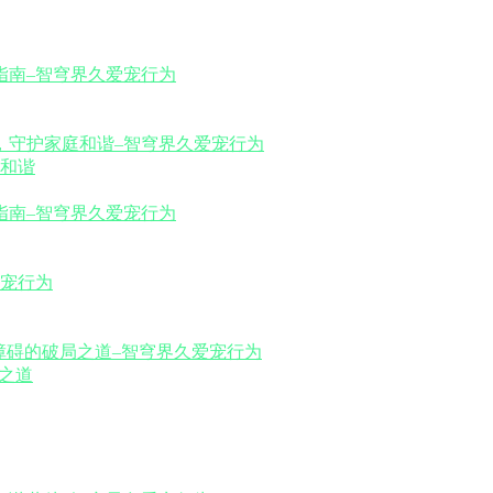
和谐
之道