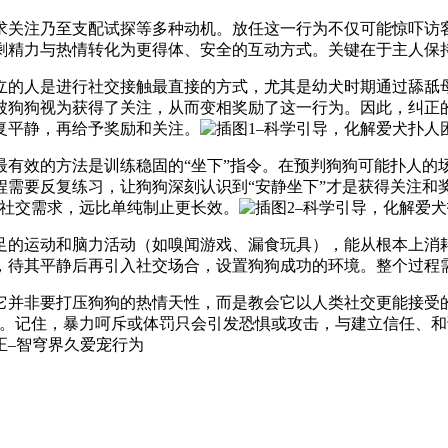
求关注乃至支配试探等多种动机。放任这一行为不仅可能惊吓访
剩精力与热情转化为更得体、安全的互动方式。关键在于主人保
的人是进行社交接触最直接的方式，尤其是幼犬时期通过舔舐母
被狗狗视为获得了关注，从而变相奖励了这一行为。因此，纠正的
复平静，再给予奖励和关注。
效的方法是训练稳固的“坐下”指令。在预判狗狗可能扑人的场
需要反复练习，让狗狗深刻认识到“安静坐下”才是获得关注和
的社交需求，远比单纯制止更长效。
的运动和脑力活动（如嗅闻游戏、漏食玩具），能从根本上消耗
，待其平静后再引入社交场合，设置狗狗成功的环境。整个过程
非要打压狗狗的热情天性，而是教会它以人类社交更能接受的方式
客。记住，暴力呵斥或体罚只会引发恐惧或攻击，与建立信任、