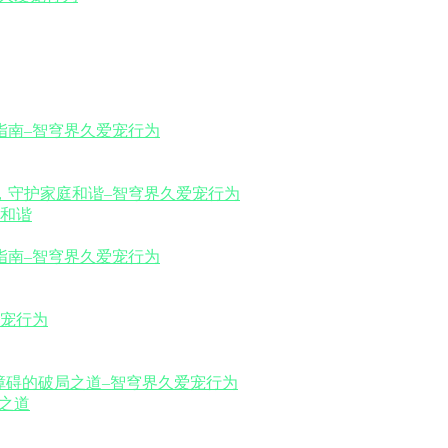
和谐
之道