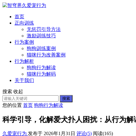
首页
正向训练
无惩罚引导方法
激励训练技巧
行为案例
狗狗训练案例
猫咪行为改善案例
行为解析
狗狗行为解读
猫咪行为解码
关于我们
搜索
收起
搜索
您的位置
首页
狗狗行为解读
科学引导，化解爱犬扑人困扰：从行为解
久爱宠行为
发布于 2026年1月31日
评论(5)
阅读
(165)