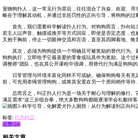
宠物狗扑人，这一常见行为背后，往往混合了兴奋、欢迎、寻
略在于理解其动机，并通过非惩罚性的正向引导，将狗狗的过
首先，我们需要科学解读扑人行为。对狗狗而言，扑向站立
若主人以声音、触摸或推开等方式回应，即使是否定态度，也
叉抱于胸前，停止一切眼神交流和言语，直至其四脚着地、恢
其次，必须为狗狗提供一个明确且可被奖励的替代行为。最有
狗狗执行，立即给予它最喜爱的零食或玩具作为奖励。这个过程
调整师”团队，也在其公开课程中强调，用替代行为满足狗狗
日常管理与环境丰富化同样不可或缺。确保狗狗每天有充足
前，可先用牵绳管理狗狗，或将其安置在另一个房间稍作等待
总而言之，纠正扑人行为是一场关于耐心与理解的修行。它并
满足需求”这三步组合拳，绝大多数狗狗都能逐渐学会礼貌待
标签:
行为纠正
点赞(24)
相关文章