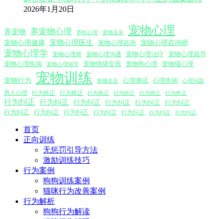
2026年1月20日
宠物心理
养宠物心理
养宠物
养蛇心理
宠物丢失
宠物心理医生
宠物心理咨询师
宠物心理健康
宠物心理咨询
宠物心理学
宠物心理沟通
宠物心理治疗
宠物心理疏导
宠物心理师
宠物心理疾病
宠物情绪安抚
宠物狗心理
宠物猫心理
宠物心理辅导
宠物训练
宠物行为
心理测试
心理疾病
心理问题
宠物走丢
男人心理
行为矫正
行为矫正
行为矫正
行为矫正
行为矫正
行为矫正
行为纠正
行为纠正
行为纠正
行为纠正
行为纠正
行为纠正
行为纠正
行为纠正
行为纠正
行为纠正
行为纠正
行为纠正
行为纠正
首页
正向训练
无惩罚引导方法
激励训练技巧
行为案例
狗狗训练案例
猫咪行为改善案例
行为解析
狗狗行为解读