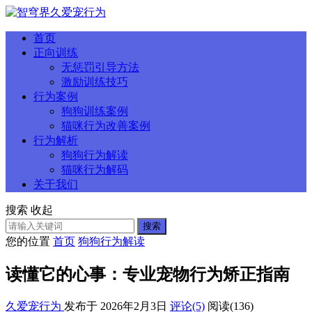
首页
正向训练
无惩罚引导方法
激励训练技巧
行为案例
狗狗训练案例
猫咪行为改善案例
行为解析
狗狗行为解读
猫咪行为解码
关于我们
搜索
收起
搜索
您的位置
首页
狗狗行为解读
读懂它的心事：专业宠物行为矫正指南
久爱宠行为
发布于 2026年2月3日
评论(5)
阅读
(136)