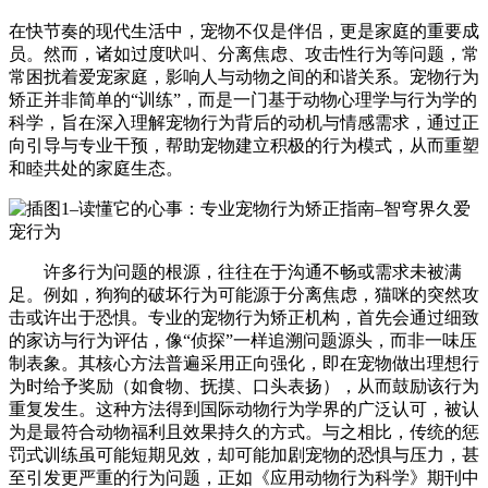
在快节奏的现代生活中，宠物不仅是伴侣，更是家庭的重要成
员。然而，诸如过度吠叫、分离焦虑、攻击性行为等问题，常
常困扰着爱宠家庭，影响人与动物之间的和谐关系。宠物行为
矫正并非简单的“训练”，而是一门基于动物心理学与行为学的
科学，旨在深入理解宠物行为背后的动机与情感需求，通过正
向引导与专业干预，帮助宠物建立积极的行为模式，从而重塑
和睦共处的家庭生态。
许多行为问题的根源，往往在于沟通不畅或需求未被满
足。例如，狗狗的破坏行为可能源于分离焦虑，猫咪的突然攻
击或许出于恐惧。专业的宠物行为矫正机构，首先会通过细致
的家访与行为评估，像“侦探”一样追溯问题源头，而非一味压
制表象。其核心方法普遍采用正向强化，即在宠物做出理想行
为时给予奖励（如食物、抚摸、口头表扬），从而鼓励该行为
重复发生。这种方法得到国际动物行为学界的广泛认可，被认
为是最符合动物福利且效果持久的方式。与之相比，传统的惩
罚式训练虽可能短期见效，却可能加剧宠物的恐惧与压力，甚
至引发更严重的行为问题，正如《应用动物行为科学》期刊中