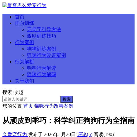
首页
正向训练
无惩罚引导方法
激励训练技巧
行为案例
狗狗训练案例
猫咪行为改善案例
行为解析
狗狗行为解读
猫咪行为解码
关于我们
搜索
收起
搜索
您的位置
首页
猫咪行为改善案例
从顽皮到乖巧：科学纠正狗狗行为全指南
久爱宠行为
发布于 2026年1月20日
评论(5)
阅读
(190)