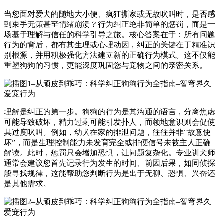
当您面对爱犬的随地大小便、疯狂撕家或无故吠叫时，是否感
到束手无策甚至情绪崩溃？行为纠正绝非简单的惩罚，而是一
场基于理解与信任的科学引导之旅。核心答案在于：所有问题
行为的背后，都有其生理或心理动因，纠正的关键在于精准识
别根源，并用积极强化方法建立新的正确行为模式。这不仅能
重塑狗狗的习惯，更能深度巩固您与宠物之间的亲密关系。
理解是纠正的第一步。狗狗的行为是其沟通的语言，分离焦虑
可能导致破坏，精力过剩可能引发扑人，而领地意识则会促使
其过度吠叫。例如，幼犬在家的排泄问题，往往并非“故意使
坏”，而是生理控制能力未发育完全或排便信号未被主人正确
解读。此时，惩罚只会增加恐惧，让问题复杂化。专业训犬师
通常会建议您首先记录行为发生的时间、前因后果，如同侦探
般寻找规律，这能帮助您判断行为是出于无聊、恐惧、兴奋还
是其他需求。