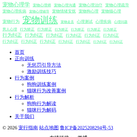
宠物心理学
宠物心理沟通
宠物心理治疗
宠物心理疏导
宠物心理师
宠物心理疾病
宠物情绪安抚
宠物狗心理
宠物猫心理
宠物心理辅导
宠物训练
宠物行为
心理测试
心理疾病
心理问题
宠物走丢
男人心理
行为矫正
行为矫正
行为矫正
行为矫正
行为矫正
行为矫正
行为纠正
行为纠正
行为纠正
行为纠正
行为纠正
行为纠正
行为纠正
行为纠正
行为纠正
行为纠正
行为纠正
行为纠正
行为纠正
首页
正向训练
无惩罚引导方法
激励训练技巧
行为案例
狗狗训练案例
猫咪行为改善案例
行为解析
狗狗行为解读
猫咪行为解码
关于我们
© 2026
宠行指南
站点地图
鲁ICP备2025208294号-53