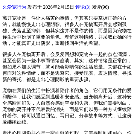
久爱宠行为
发布于 2026年2月15日
评论(3)
阅读
(96)
离开宠物是一件让人痛苦的事情，但其实只要掌握正确的方
法，就能慢慢走出心理阴影。很多人在宠物离开后会感到孤
独、失落甚至抑郁，但其实这并不是你的错，而是因为宠物在
你生活中扮演了重要的角色。理解这种情绪，并采取正确的行
动，才能真正走出阴影，重新找回生活的希望。
很多人在宠物离开后，会反复回想和宠物在一起的点点滴滴，
甚至会因为一些小事而情绪崩溃。其实，这种情绪是正常的，
但如果不加以调节，就可能会影响你的生活质量。关键在于如
何面对这种情绪，而不是逃避它。接受现实、表达情感、寻找
新的寄托，都是走出心理阴影的重要步骤。
宠物在我们的生活中扮演着陪伴者的角色，它们用无条件的爱
和陪伴，让我们感受到温暖和安全感。当宠物离开后，这种安
全感瞬间消失，人自然会感到空虚和失落。但我们需要明白，
宠物的离开并不代表爱的消失，而是它们以另一种方式继续陪
伴着你。你可以通过回忆、写日记、分享故事等方式，让这份
爱继续延续。
走出心理阴影并不是一蹴而就的过程，它需要时间和耐心。你