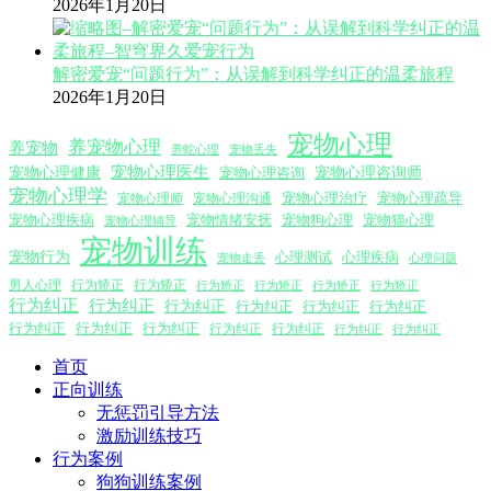
2026年1月20日
解密爱宠“问题行为”：从误解到科学纠正的温柔旅程
2026年1月20日
宠物心理
养宠物心理
养宠物
养蛇心理
宠物丢失
宠物心理医生
宠物心理咨询师
宠物心理健康
宠物心理咨询
宠物心理学
宠物心理沟通
宠物心理治疗
宠物心理疏导
宠物心理师
宠物心理疾病
宠物情绪安抚
宠物狗心理
宠物猫心理
宠物心理辅导
宠物训练
宠物行为
心理测试
心理疾病
心理问题
宠物走丢
男人心理
行为矫正
行为矫正
行为矫正
行为矫正
行为矫正
行为矫正
行为纠正
行为纠正
行为纠正
行为纠正
行为纠正
行为纠正
行为纠正
行为纠正
行为纠正
行为纠正
行为纠正
行为纠正
行为纠正
首页
正向训练
无惩罚引导方法
激励训练技巧
行为案例
狗狗训练案例