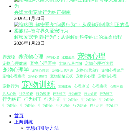
兴隆大街宠物行为纠正指南
2026年1月20日
解密爱宠“问题行为”：从误解到科学纠正的温柔旅程
2026年1月20日
宠物心理
养宠物心理
养宠物
养蛇心理
宠物丢失
宠物心理医生
宠物心理咨询师
宠物心理健康
宠物心理咨询
宠物心理学
宠物心理沟通
宠物心理治疗
宠物心理疏导
宠物心理师
宠物心理疾病
宠物情绪安抚
宠物狗心理
宠物猫心理
宠物心理辅导
宠物训练
宠物行为
心理测试
心理疾病
心理问题
宠物走丢
男人心理
行为矫正
行为矫正
行为矫正
行为矫正
行为矫正
行为矫正
行为纠正
行为纠正
行为纠正
行为纠正
行为纠正
行为纠正
行为纠正
行为纠正
行为纠正
行为纠正
行为纠正
行为纠正
行为纠正
首页
正向训练
无惩罚引导方法