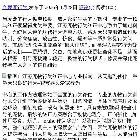
久爱宠行为
发布于 2026年1月28日
评论(5)
阅读
(105)
当爱宠的行为偏离预期，成为家庭生活的困扰时，专业的干预
与纠正便显得尤为重要。江苏宠物行为纠正中心致力于通过科
学、系统且人道的现代行为调整方法，帮助犬只克服诸如过度
吠叫、分离焦虑、攻击性、护食、爆冲等一系列常见行为问
题。其核心理念并非简单的“服从训练”，而是深入探究行为背
后的动机——是恐惧、兴奋、领地意识还是社会化不足，从而
从根源上引导宠物建立稳定、良性的行为模式，修复并深化宠
物与主人之间的信任纽带。
中心的工作方法通常始于全面的行为评估。专业的宠物行为训
导师会详细了解宠物的生活史、日常习惯、具体问题表现及家
庭环境。他们相信，没有“问题宠物”，只有未被理解和恰当引
导的宠物。后续的纠正方案融合了动物心理学、正向强化（如
使用零食、玩具、 praise 作为奖励）以及行为脱敏等多种技
术。整个过程强调主人的深度参与与学习，因为宠物最终的行
为稳定与否，很大程度上取决于回归日常生活后，主人能否持