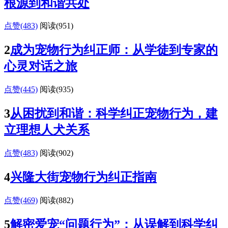
根源到和谐共处
点赞(483)
阅读
(951)
2
成为宠物行为纠正师：从学徒到专家的
心灵对话之旅
点赞(445)
阅读
(935)
3
从困扰到和谐：科学纠正宠物行为，建
立理想人犬关系
点赞(483)
阅读
(902)
4
兴隆大街宠物行为纠正指南
点赞(469)
阅读
(882)
5
解密爱宠“问题行为”：从误解到科学纠