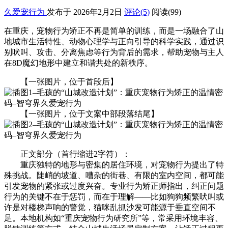
久爱宠行为
发布于 2026年2月2日
评论(5)
阅读
(99)
在重庆，宠物行为矫正不再是简单的训练，而是一场融合了山
地城市生活特性、动物心理学与正向引导的科学实践，通过识
别吠叫、攻击、分离焦虑等行为背后的需求，帮助宠物与主人
在8D魔幻地形中建立和谐共处的新秩序。
【一张图片，位于首段后】
【一张图片，位于文案中部段落结尾】
正文部分（首行缩进2字符）：
重庆独特的地形与密集的居住环境，对宠物行为提出了特
殊挑战。陡峭的坡道、嘈杂的街巷、有限的室内空间，都可能
引发宠物的紧张或过度兴奋。专业行为矫正师指出，纠正问题
行为的关键不在于惩罚，而在于理解——比如狗狗频繁吠叫或
许是对楼梯声响的警觉，猫咪乱抓沙发可能源于垂直空间不
足。本地机构如“重庆宠物行为研究所”等，常采用环境丰容、