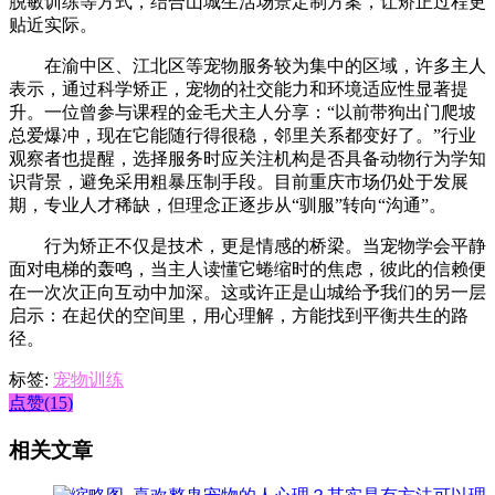
脱敏训练等方式，结合山城生活场景定制方案，让矫正过程更
贴近实际。
在渝中区、江北区等宠物服务较为集中的区域，许多主人
表示，通过科学矫正，宠物的社交能力和环境适应性显著提
升。一位曾参与课程的金毛犬主人分享：“以前带狗出门爬坡
总爱爆冲，现在它能随行得很稳，邻里关系都变好了。”行业
观察者也提醒，选择服务时应关注机构是否具备动物行为学知
识背景，避免采用粗暴压制手段。目前重庆市场仍处于发展
期，专业人才稀缺，但理念正逐步从“驯服”转向“沟通”。
行为矫正不仅是技术，更是情感的桥梁。当宠物学会平静
面对电梯的轰鸣，当主人读懂它蜷缩时的焦虑，彼此的信赖便
在一次次正向互动中加深。这或许正是山城给予我们的另一层
启示：在起伏的空间里，用心理解，方能找到平衡共生的路
径。
标签:
宠物训练
点赞(15)
相关文章