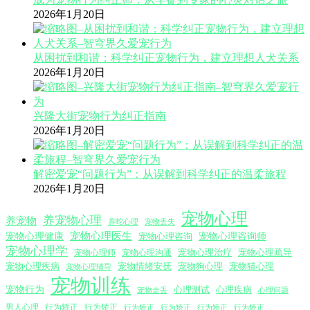
2026年1月20日
从困扰到和谐：科学纠正宠物行为，建立理想人犬关系
2026年1月20日
兴隆大街宠物行为纠正指南
2026年1月20日
解密爱宠“问题行为”：从误解到科学纠正的温柔旅程
2026年1月20日
宠物心理
养宠物心理
养宠物
养蛇心理
宠物丢失
宠物心理医生
宠物心理咨询师
宠物心理健康
宠物心理咨询
宠物心理学
宠物心理沟通
宠物心理治疗
宠物心理疏导
宠物心理师
宠物心理疾病
宠物情绪安抚
宠物狗心理
宠物猫心理
宠物心理辅导
宠物训练
宠物行为
心理测试
心理疾病
心理问题
宠物走丢
男人心理
行为矫正
行为矫正
行为矫正
行为矫正
行为矫正
行为矫正