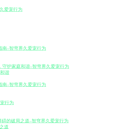
和谐
之道