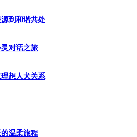
根源到和谐共处
心灵对话之旅
立理想人犬关系
正的温柔旅程