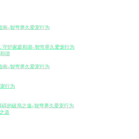
和谐
之道