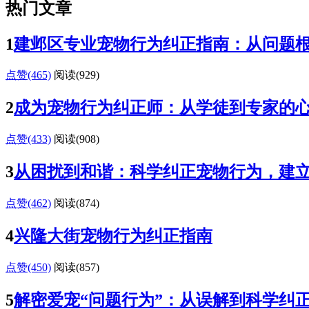
热门文章
1
建邺区专业宠物行为纠正指南：从问题
点赞(465)
阅读
(929)
2
成为宠物行为纠正师：从学徒到专家的
点赞(433)
阅读
(908)
3
从困扰到和谐：科学纠正宠物行为，建
点赞(462)
阅读
(874)
4
兴隆大街宠物行为纠正指南
点赞(450)
阅读
(857)
5
解密爱宠“问题行为”：从误解到科学纠