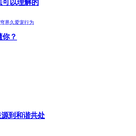
法可以理解的
懂你？
根源到和谐共处