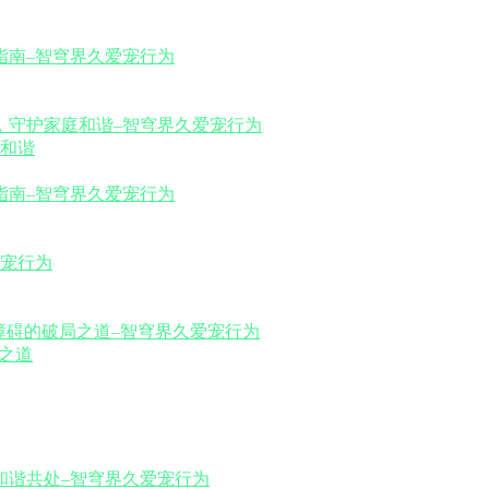
和谐
之道