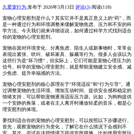
久爱宠行为
发布于 2026年3月13日
评论(3)
阅读
(118)
宠物心理安慰剂是什么？其实它并不是真正意义上的“药”，而
是一种通过行为和环境调整来缓解宠物焦虑、压力和不安的科
学方法。今天我们就来详细说说，如何通过科学方式找到适合
你的宠物的心理安慰剂。
宠物在面对环境变化、分离焦虑、陌生人或新事物时，常常会
表现出紧张、吠叫、破坏家具、躲藏等行为。很多人会误以为
这些行为是“坏习惯”，但实际上，它们可能是宠物心理压力的
信号。科学的宠物心理安慰剂，就是帮助宠物建立安全感、减
少焦虑、提升幸福感的方法。
宠物心理安慰剂的核心原理在于“环境适应”和“行为引导”。通
过调整宠物的生活环境、增加互动时间、提供安全感和稳定的
情绪支持，可以帮助宠物逐渐适应压力源。比如，为狗狗提供
一个安静的角落，或者在主人离开时播放轻柔的音乐，都是心
理安慰剂的体现。
要找到适合你的宠物的心理安慰剂，可以按照以下步骤进行。
首先，观察宠物的行为变化，了解它在什么情况下会感到不
安。其次，尝试在这些情境下提供安抚措施，比如使用安抚玩