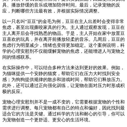
具、播放舒缓的音乐或增加陪伴时间。最后，记录宠物的反
应，判断哪些方法最有效，并根据实际情况调整。
以一只名叫“豆豆”的金毛为例，豆豆在主人出差时会变得非常
焦虑，甚至出现撕咬家具的行为。主人通过观察发现，豆豆在
主人离开后会寻找熟悉的物品。于是，主人开始在家中放置豆
豆喜欢的玩具，并在离开前播放轻柔的音乐。几周后，豆豆的
焦虑行为明显减少，情绪也变得更加稳定。这个案例说明，科
学的心理安慰剂不仅能缓解宠物的焦虑，还能增进人与宠物之
间的情感联系。
在实际操作中，可以结合多种方法来达到更好的效果。例如，
为猫咪提供一个安静的猫窝，帮助它们在压力大时找到安全
感；为狗狗提供规律的散步和游戏时间，帮助它们释放压力。
此外，还可以通过正向强化训练，让宠物在面对压力时形成积
极的反应。
宠物心理安慰剂并不是一成不变的，它需要根据宠物的个性和
需求进行调整。每只宠物都有自己的特点和偏好，因此找到最
适合它的方法是关键。通过科学的方法和耐心的引导，你可以
为宠物创造一个更舒适、更安心的生活环境。