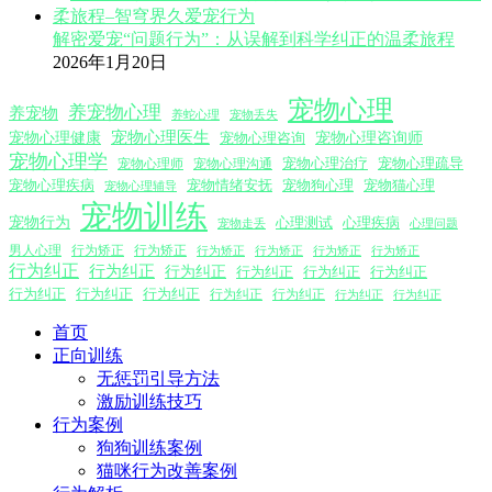
解密爱宠“问题行为”：从误解到科学纠正的温柔旅程
2026年1月20日
宠物心理
养宠物心理
养宠物
养蛇心理
宠物丢失
宠物心理医生
宠物心理咨询师
宠物心理健康
宠物心理咨询
宠物心理学
宠物心理沟通
宠物心理治疗
宠物心理疏导
宠物心理师
宠物心理疾病
宠物情绪安抚
宠物狗心理
宠物猫心理
宠物心理辅导
宠物训练
宠物行为
心理测试
心理疾病
心理问题
宠物走丢
男人心理
行为矫正
行为矫正
行为矫正
行为矫正
行为矫正
行为矫正
行为纠正
行为纠正
行为纠正
行为纠正
行为纠正
行为纠正
行为纠正
行为纠正
行为纠正
行为纠正
行为纠正
行为纠正
行为纠正
首页
正向训练
无惩罚引导方法
激励训练技巧
行为案例
狗狗训练案例
猫咪行为改善案例