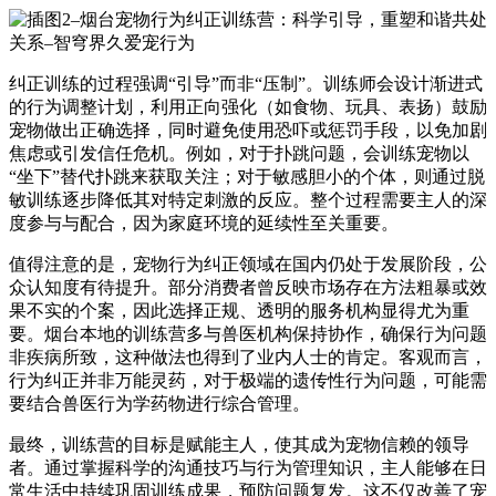
纠正训练的过程强调“引导”而非“压制”。训练师会设计渐进式
的行为调整计划，利用正向强化（如食物、玩具、表扬）鼓励
宠物做出正确选择，同时避免使用恐吓或惩罚手段，以免加剧
焦虑或引发信任危机。例如，对于扑跳问题，会训练宠物以
“坐下”替代扑跳来获取关注；对于敏感胆小的个体，则通过脱
敏训练逐步降低其对特定刺激的反应。整个过程需要主人的深
度参与与配合，因为家庭环境的延续性至关重要。
值得注意的是，宠物行为纠正领域在国内仍处于发展阶段，公
众认知度有待提升。部分消费者曾反映市场存在方法粗暴或效
果不实的个案，因此选择正规、透明的服务机构显得尤为重
要。烟台本地的训练营多与兽医机构保持协作，确保行为问题
非疾病所致，这种做法也得到了业内人士的肯定。客观而言，
行为纠正并非万能灵药，对于极端的遗传性行为问题，可能需
要结合兽医行为学药物进行综合管理。
最终，训练营的目标是赋能主人，使其成为宠物信赖的领导
者。通过掌握科学的沟通技巧与行为管理知识，主人能够在日
常生活中持续巩固训练成果，预防问题复发。这不仅改善了宠