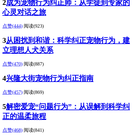
2
成为宠物行为纠正师：从学徒到专家的
心灵对话之旅
点赞(444)
阅读
(923)
3
从困扰到和谐：科学纠正宠物行为，建
立理想人犬关系
点赞(470)
阅读
(887)
4
兴隆大街宠物行为纠正指南
点赞(457)
阅读
(869)
5
解密爱宠“问题行为”：从误解到科学纠
正的温柔旅程
点赞(468)
阅读
(841)