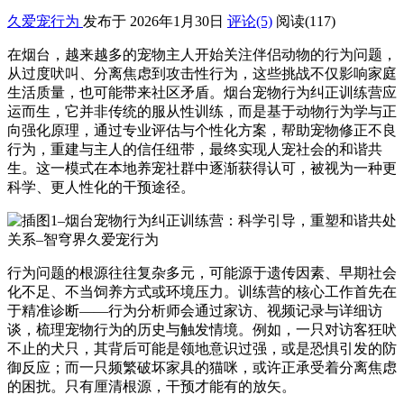
久爱宠行为
发布于 2026年1月30日
评论(5)
阅读
(117)
在烟台，越来越多的宠物主人开始关注伴侣动物的行为问题，
从过度吠叫、分离焦虑到攻击性行为，这些挑战不仅影响家庭
生活质量，也可能带来社区矛盾。烟台宠物行为纠正训练营应
运而生，它并非传统的服从性训练，而是基于动物行为学与正
向强化原理，通过专业评估与个性化方案，帮助宠物修正不良
行为，重建与主人的信任纽带，最终实现人宠社会的和谐共
生。这一模式在本地养宠社群中逐渐获得认可，被视为一种更
科学、更人性化的干预途径。
行为问题的根源往往复杂多元，可能源于遗传因素、早期社会
化不足、不当饲养方式或环境压力。训练营的核心工作首先在
于精准诊断——行为分析师会通过家访、视频记录与详细访
谈，梳理宠物行为的历史与触发情境。例如，一只对访客狂吠
不止的犬只，其背后可能是领地意识过强，或是恐惧引发的防
御反应；而一只频繁破坏家具的猫咪，或许正承受着分离焦虑
的困扰。只有厘清根源，干预才能有的放矢。