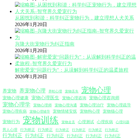
从困扰到和谐：科学纠正宠物行为，建立理想人犬关系
2026年1月20日
兴隆大街宠物行为纠正指南
2026年1月20日
解密爱宠“问题行为”：从误解到科学纠正的温柔旅程
2026年1月20日
宠物心理
养宠物心理
养宠物
养蛇心理
宠物丢失
宠物心理医生
宠物心理咨询师
宠物心理健康
宠物心理咨询
宠物心理学
宠物心理沟通
宠物心理治疗
宠物心理疏导
宠物心理师
宠物心理疾病
宠物情绪安抚
宠物狗心理
宠物猫心理
宠物心理辅导
宠物训练
宠物行为
心理测试
心理疾病
心理问题
宠物走丢
男人心理
行为矫正
行为矫正
行为矫正
行为矫正
行为矫正
行为矫正
行为纠正
行为纠正
行为纠正
行为纠正
行为纠正
行为纠正