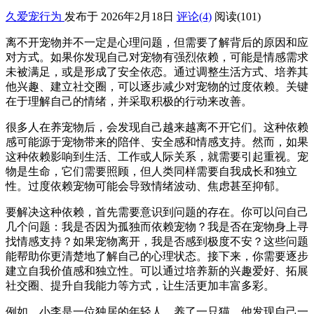
久爱宠行为
发布于 2026年2月18日
评论(4)
阅读
(101)
离不开宠物并不一定是心理问题，但需要了解背后的原因和应
对方式。如果你发现自己对宠物有强烈依赖，可能是情感需求
未被满足，或是形成了安全依恋。通过调整生活方式、培养其
他兴趣、建立社交圈，可以逐步减少对宠物的过度依赖。关键
在于理解自己的情绪，并采取积极的行动来改善。
很多人在养宠物后，会发现自己越来越离不开它们。这种依赖
感可能源于宠物带来的陪伴、安全感和情感支持。然而，如果
这种依赖影响到生活、工作或人际关系，就需要引起重视。宠
物是生命，它们需要照顾，但人类同样需要自我成长和独立
性。过度依赖宠物可能会导致情绪波动、焦虑甚至抑郁。
要解决这种依赖，首先需要意识到问题的存在。你可以问自己
几个问题：我是否因为孤独而依赖宠物？我是否在宠物身上寻
找情感支持？如果宠物离开，我是否感到极度不安？这些问题
能帮助你更清楚地了解自己的心理状态。接下来，你需要逐步
建立自我价值感和独立性。可以通过培养新的兴趣爱好、拓展
社交圈、提升自我能力等方式，让生活更加丰富多彩。
例如，小李是一位独居的年轻人，养了一只猫。他发现自己一