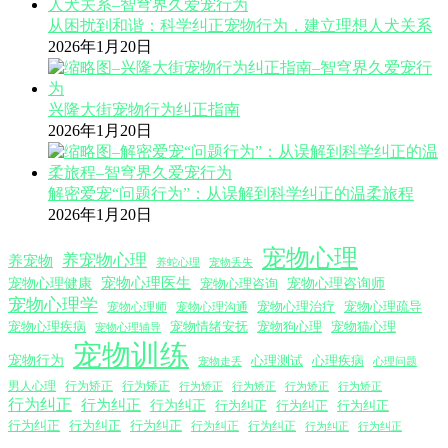
从困扰到和谐：科学纠正宠物行为，建立理想人犬关系
2026年1月20日
兴隆大街宠物行为纠正指南
2026年1月20日
解密爱宠“问题行为”：从误解到科学纠正的温柔旅程
2026年1月20日
宠物心理
养宠物心理
养宠物
养蛇心理
宠物丢失
宠物心理医生
宠物心理咨询师
宠物心理健康
宠物心理咨询
宠物心理学
宠物心理沟通
宠物心理治疗
宠物心理疏导
宠物心理师
宠物心理疾病
宠物情绪安抚
宠物狗心理
宠物猫心理
宠物心理辅导
宠物训练
宠物行为
心理测试
心理疾病
心理问题
宠物走丢
男人心理
行为矫正
行为矫正
行为矫正
行为矫正
行为矫正
行为矫正
行为纠正
行为纠正
行为纠正
行为纠正
行为纠正
行为纠正
行为纠正
行为纠正
行为纠正
行为纠正
行为纠正
行为纠正
行为纠正