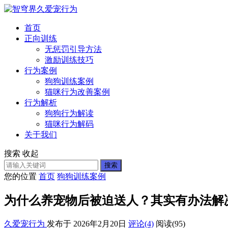
首页
正向训练
无惩罚引导方法
激励训练技巧
行为案例
狗狗训练案例
猫咪行为改善案例
行为解析
狗狗行为解读
猫咪行为解码
关于我们
搜索
收起
搜索
您的位置
首页
狗狗训练案例
为什么养宠物后被迫送人？其实有办法解
久爱宠行为
发布于 2026年2月20日
评论(4)
阅读
(95)