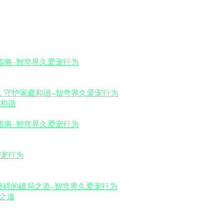
和谐
之道