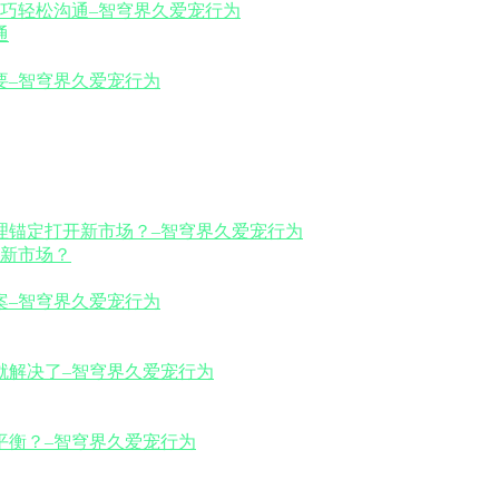
通
新市场？