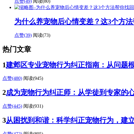
点赞(49)
阅读
(80)
为什么养宠物后心情变差？这3个方法
点赞(39)
阅读
(73)
热门文章
1
建邺区专业宠物行为纠正指南：从问题
点赞(480)
阅读
(945)
2
成为宠物行为纠正师：从学徒到专家的
点赞(445)
阅读
(931)
3
从困扰到和谐：科学纠正宠物行为，建
点赞(472)
阅读
(895)