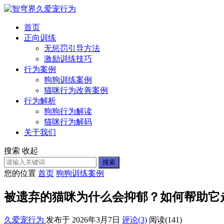
首页
正向训练
无惩罚引导方法
激励训练技巧
行为案例
狗狗训练案例
猫咪行为改善案例
行为解析
狗狗行为解读
猫咪行为解码
关于我们
搜索
收起
搜索
您的位置
首页
狗狗训练案例
被遗弃的猫咪为什么会抑郁？如何帮助它
久爱宠行为
发布于 2026年3月7日
评论(3)
阅读
(141)