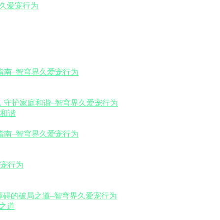
和谐
之道