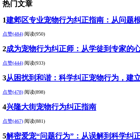
热门文章
1
建邺区专业宠物行为纠正指南：从问题
点赞(484)
阅读
(950)
2
成为宠物行为纠正师：从学徒到专家的
点赞(444)
阅读
(933)
3
从困扰到和谐：科学纠正宠物行为，建
点赞(478)
阅读
(898)
4
兴隆大街宠物行为纠正指南
点赞(467)
阅读
(881)
5
解密爱宠“问题行为”：从误解到科学纠