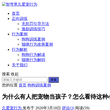
首页
正向训练
无惩罚引导方法
激励训练技巧
行为案例
狗狗训练案例
猫咪行为改善案例
行为解析
狗狗行为解读
猫咪行为解码
关于我们
搜索
收起
搜索
您的位置
首页
狗狗训练案例
为什么有人把宠物当孩子？怎么看待这种
久爱宠行为
发布于 2026年3月18日
评论(3)
阅读
(59)