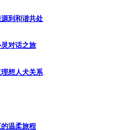
根源到和谐共处
心灵对话之旅
立理想人犬关系
正的温柔旅程