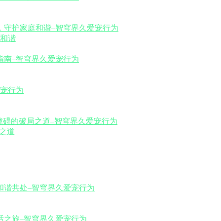
和谐
之道