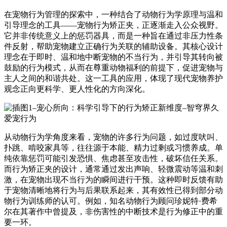
在宠物行为管理的探索中，一种结合了动物行为学原理与温和
引导理念的工具——宠物行为矫正夹，正逐渐走入公众视野。
它并非传统意义上的惩罚器具，而是一种旨在通过非压力性条
件反射，帮助宠物建立正确行为关联的辅助设备。其核心设计
理念在于即时、温和地中断宠物的不当行为，并引导其转向被
鼓励的行为模式，从而在尊重动物福利的前提下，促进宠物与
主人之间的和谐共处。这一工具的应用，体现了现代宠物养护
观念正向更科学、更人性化的方向深化。
从动物行为学角度来看，宠物的许多行为问题，如过度吠叫、
扑跳、啃咬家具等，往往源于本能、精力过剩或习惯养成。单
纯依靠惩罚可能引发恐惧、焦虑甚至攻击性，破坏信任关系。
而行为矫正夹的设计，通常通过发出声响、轻微震动等温和刺
激，在宠物出现不当行为的瞬间进行干预。这种即时反馈有助
于宠物清晰地将行为与后果联系起来，其有效性已得到部分动
物行为训练师的认可。例如，知名动物行为顾问珍妮特·费希
尔在其著作中曾提及，非伤害性的中断技术是行为修正中的重
要一环。