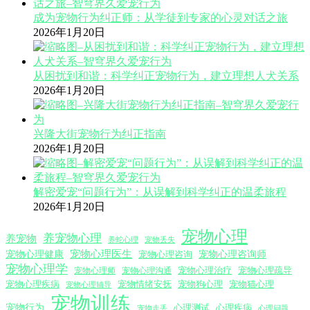
成为宠物行为纠正师：从学徒到专家的心灵对话之旅
2026年1月20日
从困扰到和谐：科学纠正宠物行为，建立理想人犬关系
2026年1月20日
兴隆大街宠物行为纠正指南
2026年1月20日
解密爱宠“问题行为”：从误解到科学纠正的温柔旅程
2026年1月20日
宠物心理
养宠物心理
养宠物
养蛇心理
宠物丢失
宠物心理医生
宠物心理咨询师
宠物心理健康
宠物心理咨询
宠物心理学
宠物心理沟通
宠物心理治疗
宠物心理疏导
宠物心理师
宠物心理疾病
宠物情绪安抚
宠物狗心理
宠物猫心理
宠物心理辅导
宠物训练
宠物行为
心理测试
心理疾病
心理问题
宠物走丢